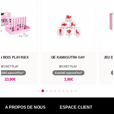
N BOIS PLAY4SEX
DÉ KAMASUTRA GAY
JEU E
SECRET PLAY
SECRET PLAY
pédié aujourd'hui*
Expédié aujourd'hui*
23,90€
3,90€
A PROPOS DE NOUS
ESPACE CLIENT