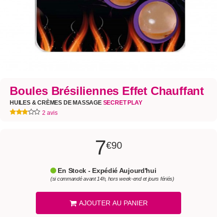
Boules Brésiliennes Effet Chauffant
HUILES & CRÈMES DE MASSAGE
SECRET PLAY
2 avis
7
€90
En Stock - Expédié Aujourd'hui
(si commandé avant 14h, hors week-end et jours fériés)
AJOUTER AU PANIER