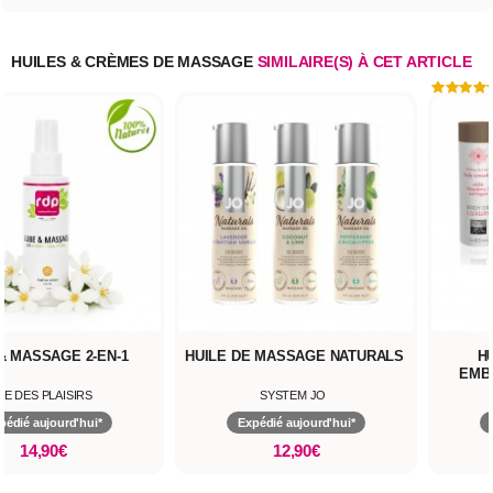
HUILES & CRÈMES DE MASSAGE
SIMILAIRE(S) À CET ARTICLE
& MASSAGE 2-EN-1
HUILE DE MASSAGE NATURALS
H
EMB
UE DES PLAISIRS
SYSTEM JO
pédié aujourd'hui*
Expédié aujourd'hui*
14,90€
12,90€