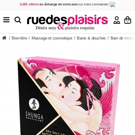
5,00€ offerts
en échange de votre avis
sur votre commande !
Achetez aujourd'hui.
Décidez quand payer !
Livraison en 48h
au prix de 2,90 € !
(Offerte dès 69,00€ d'achat)
TOUS NOS PRODUITS
0
/
Bien-être
/
Massage et cosmetique
/
Bains & douches
/
Bain de minuit