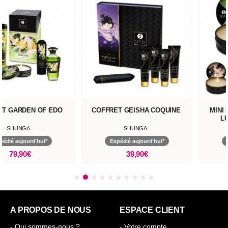
ET GARDEN OF EDO
COFFRET GEISHA COQUINE
MINI
L
SHUNGA
SHUNGA
pédié aujourd'hui*
Expédié aujourd'hui*
79,90€
39,90€
A PROPOS DE NOUS
ESPACE CLIENT
- Qui sommes-nous ?
- Votre compte