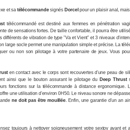
xe et sa
télécommande
signés
Dorcel
pour un plaisir anal, mais
st
télécommandé est destiné aux femmes en pénétration vagina
 de sensations fortes. De taille confortable, il pourra être utili
 différents de vibration de type "Va et Vient" et 3 niveaux d'inte
on large socle permet une manipulation simple et précise. La télé
éguer ou non son pilotage à votre partenaire de jeux. Vous pou
rust
en contact avec le corps sont recouvertes d'une peau de si
ent ainsi que le bouton assurant le pilotage du
Deep
Thrust
s
urs fonctions sur la télécommande à distance ergonomique. 
 offre une utilisation d'environ 0H50. Le niveau sonore ne dépass
mande
ne doit pas être mouillée
. Enfin, une garantie d'un an ai
ensez toujours à nettoyer soigneusement votre sextoy avant et a