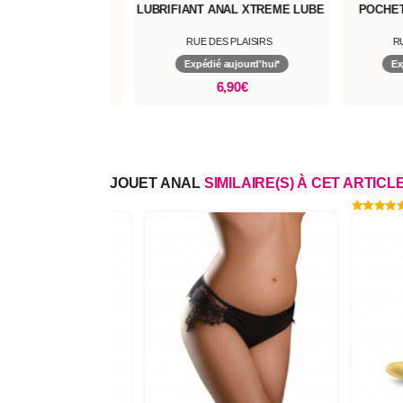
IANT AQUA LUBE
LUBRIFIANT ANAL XTREME LUBE
POCHE
 DES PLAISIRS
RUE DES PLAISIRS
R
dié aujourd'hui*
Expédié aujourd'hui*
Ex
6,90€
6,90€
JOUET ANAL
SIMILAIRE(S) À CET ARTICL