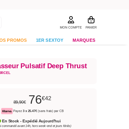
0
MON COMPTE
PANIER
OS PROMOS
1ER SEXTOY
MARQUES
sseur Pulsatif Deep Thrust
ORCEL
76
€42
89,90€
Payez
3 x
25.47€
(sans frais) par CB
En Stock - Expédié Aujourd'hui
si commandé avant 14h, hors week-end et jours fériés)