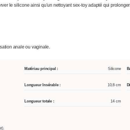
rver le silicone ainsi qu'un nettoyant sex-toy adapté qui prolonger
lisation anale ou vaginale.
Matériau principal :
Silicone
B
Longueur Insérable :
10,8 cm
D
Longueur totale :
14 cm
t).