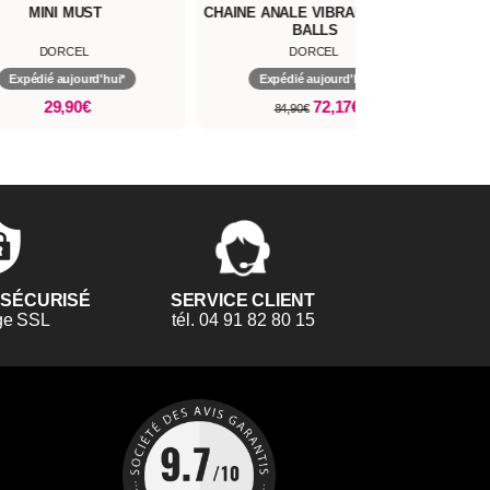
E ANALE VIBRANTE FLEXI
FLEXY & JOY
BALLS
DORCEL
DORCEL
Expédié aujourd'hui*
Expédié aujourd'hui*
72,17€
69,90€
84,90€
 SÉCURISÉ
SERVICE CLIENT
ge SSL
tél. 04 91 82 80 15