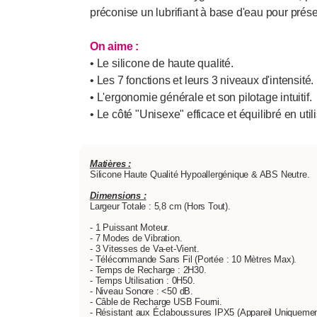
préconise un lubrifiant à base d'eau pour prése
On aime :
• Le silicone de haute qualité.
• Les 7 fonctions et leurs 3 niveaux d'intensité.
• L'ergonomie générale et son pilotage intuitif.
• Le côté "Unisexe" efficace et équilibré en uti
Matières :
Silicone Haute Qualité Hypoallergénique & ABS Neutre.
Dimensions :
Largeur Totale : 5,8 cm (Hors Tout).
- 1 Puissant Moteur.
- 7 Modes de Vibration.
- 3 Vitesses de Va-et-Vient.
- Télécommande Sans Fil (Portée : 10 Mètres Max).
- Temps de Recharge : 2H30.
- Temps Utilisation : 0H50.
- Niveau Sonore : <50 dB.
- Câble de Recharge USB Fourni.
- Résistant aux Éclaboussures IPX5 (Appareil Uniquemen