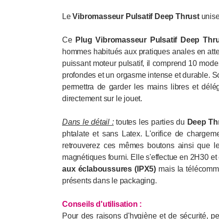
Le
Vibromasseur Pulsatif Deep Thrust
unise
Ce
Plug
Vibromasseur Pulsatif Deep Thru
hommes habitués aux pratiques anales en attente
puissant moteur pulsatif, il comprend 10 modes
profondes et un orgasme intense et durable. S
permettra de garder les mains libres et dél
directement sur le jouet.
Dans le détail :
toutes les parties du
Deep Th
phtalate et sans Latex. L'orifice de chargem
retrouverez ces mêmes boutons ainsi que le
magnétiques fourni. Elle s'effectue en 2H30 et
aux éclaboussures (IPX5)
mais la télécom
présents dans le packaging.
Conseils d'utilisation
:
Pour des raisons d'hygiène et de sécurité, p