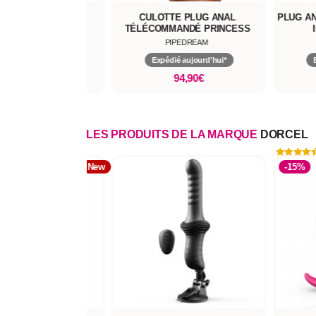
G ANAL VIBRANT
CULOTTE PLUG ANAL
PLUG A
OMMANDÉ NOVICE
TÉLÉCOMMANDÉ PRINCESS
B-VIBE
PIPEDREAM
pédié aujourd'hui*
Expédié aujourd'hui*
134,90€
94,90€
LES PRODUITS DE LA MARQUE
DORCEL
-15%