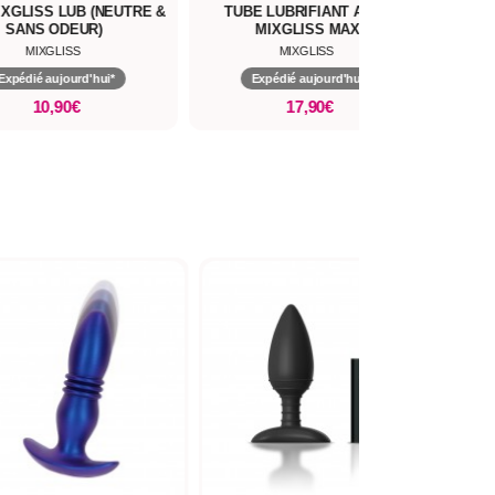
IXGLISS LUB (NEUTRE &
TUBE LUBRIFIANT ANAL
POT G
SANS ODEUR)
MIXGLISS MAX
MIXGLISS
MIXGLISS
Expédié aujourd'hui*
Expédié aujourd'hui*
10,90€
17,90€