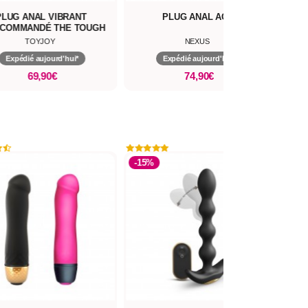
PLUG ANAL VIBRANT
PLUG ANAL ACE
PLUG
COMMANDÉ THE TOUGH
THRUSTING
TOYJOY
NEXUS
Expédié aujourd'hui*
Expédié aujourd'hui*
69,90€
74,90€
-1