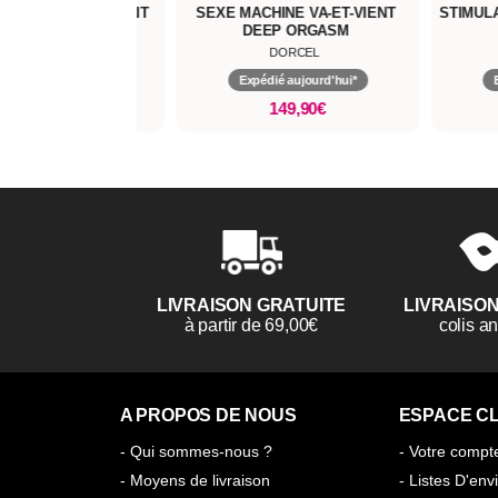
ACHINE VA-ET-VIENT
STIMULATEUR TÉLÉCOMMANDÉ
STIMUL
EEP ORGASM
SECRET CLIT
DORCEL
DORCEL
pédié aujourd'hui*
Expédié aujourd'hui*
149,90€
72,17€
84,90€
LIVRAISON GRATUITE
LIVRAISO
à partir de 69,00€
colis 
A PROPOS DE NOUS
ESPACE CL
- Qui sommes-nous ?
- Votre compt
- Moyens de livraison
- Listes D'env