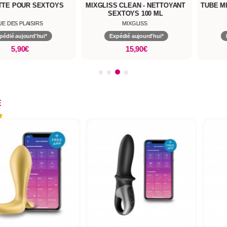
TTE POUR SEXTOYS
MIXGLISS CLEAN - NETTOYANT
TUBE M
SEXTOYS 100 ML
UE DES PLAISIRS
MIXGLISS
pédié aujourd'hui*
Expédié aujourd'hui*
5,90€
15,90€
E