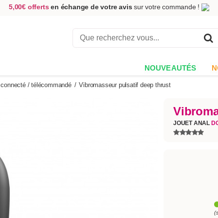
5,00€ offerts
en échange de votre avis
sur votre commande !
Achetez aujourd'hui.
Décidez quand payer !
Livraison en 48h
au prix de 2,90 € !
(Offerte dès 69,00€ d'achat)
NOUVEAUTÉS
N
l connecté / télécommandé
/
Vibromasseur pulsatif deep thrust
Vibroma
JOUET ANAL
D
(