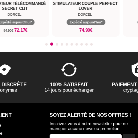
ATEUR COUPLE PERFECT
MINI MUST
CHAIN
LOVER
DORCEL
DORCEL
Expédié aujourd'hui*
Expédié aujourd'hui*
74,90€
29,90€
N DISCRÈTE
100% SATISFAIT
PAIEMENT
anonymes
14 jours pour échanger
crypta
IENT
SOYEZ ALERTÉ DE NOS OFFRES !
Inscrivez-vous à notre newsletter pour ne
e
manquer aucune news ou promotion.
ie