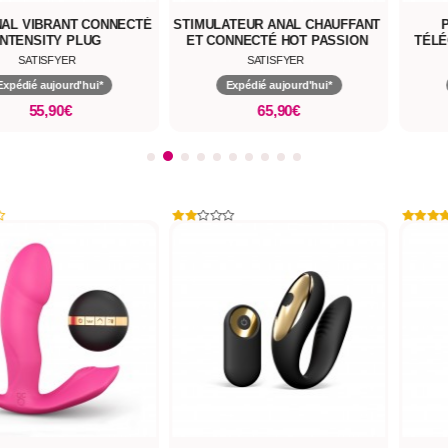
NAL VIBRANT CONNECTÉ
STIMULATEUR ANAL CHAUFFANT
INTENSITY PLUG
ET CONNECTÉ HOT PASSION
TÉLÉ
SATISFYER
SATISFYER
Expédié aujourd'hui*
Expédié aujourd'hui*
55,90€
65,90€
-15%