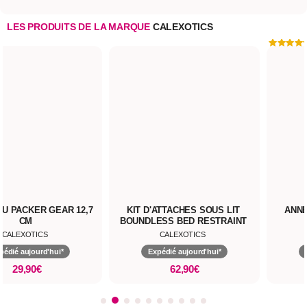
LES PRODUITS DE LA MARQUE
CALEXOTICS
ER GEAR 12,7
TICS
ourd'hui*
0€
KIT D'ATTACHES SOUS LIT
ANNEAU COL
BOUNDLESS BED RESTRAINT
CALEXOTICS
CALE
Expédié aujourd'hui*
Expédié a
62,90€
11