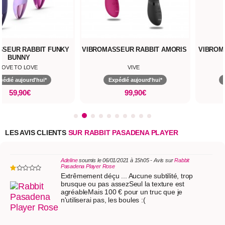
SSEUR RABBIT FUNKY
VIBROMASSEUR RABBIT AMORIS
VIBROM
BUNNY
LOVE TO LOVE
VIVE
pédié aujourd'hui*
Expédié aujourd'hui*
59,90€
99,90€
LES AVIS CLIENTS
SUR RABBIT PASADENA PLAYER
Adeline
soumis le 06/01/2021 à 15h05 - Avis sur
Rabbit
Pasadena Player Rose
Extrêmement déçu ... Aucune subtilité, trop
brusque ou pas assezSeul la texture est
agréableMais 100 € pour un truc que je
n'utiliserai pas, les boules :(