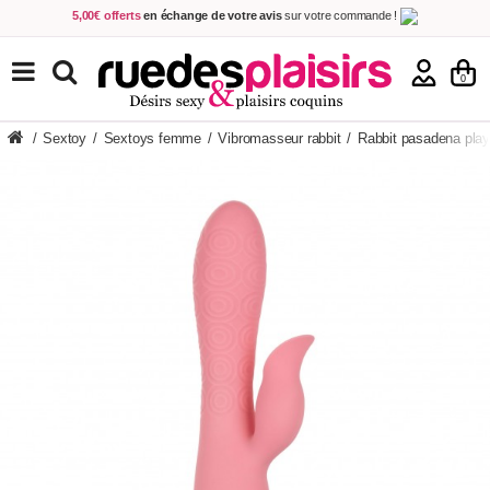
5,00€ offerts
en échange de votre avis
sur votre commande !
Achetez aujourd'hui.
Décidez quand payer !
Livraison en 48h
au prix de 2,90 € !
(Offerte dès 69,00€ d'achat)
TOUS NOS PRODUITS
0
/
Sextoy
/
Sextoys femme
/
Vibromasseur rabbit
/
Rabbit pasadena play