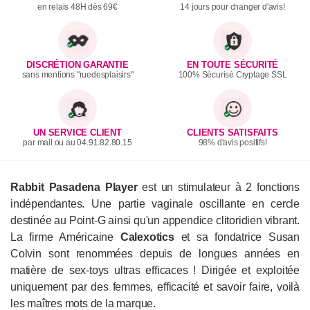
en relais 48H dès 69€
14 jours pour changer d'avis!
DISCRÉTION GARANTIE
EN TOUTE SÉCURITÉ
sans mentions "ruedesplaisirs"
100% Sécurisé Cryptage SSL
UN SERVICE CLIENT
CLIENTS SATISFAITS
par mail ou au 04.91.82.80.15
98% d'avis positifs!
Rabbit
Pasadena Player
est un stimulateur à 2 fonctions
indépendantes. Une partie vaginale oscillante en cercle
destinée au Point-G ainsi qu'un appendice clitoridien vibrant.
La firme Américaine
Calexotics
et sa fondatrice Susan
Colvin sont renommées depuis de longues années en
matière de sex-toys ultras efficaces ! Dirigée et exploitée
uniquement par des femmes, efficacité et savoir faire, voilà
les maîtres mots de la marque.