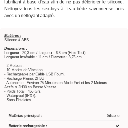
lubrifiant à base d'eau afin de ne pas détériorer le silicone.
Nettoyez tous les sex-toys à l'eau tiède savonneuse puis
avec un nettoyant adapté.
Matières :
Silicone & ABS.
Dimensions :
Longueur : 20,3 cm / Largueur : 6,3 cm (Hors Tout).
Longueur Insérable : 11 cm / Diamètre : 3,75 cm.
- 2 Moteurs.
- 10 Modes de Vibration.
- Rechargeable par Câble USB Fourni.
- Recharge Pleine: 2H30.
- Autonomie : Environ 75 Minutes en Mode Fort et les 2 Moteurs
Actifs & 2H30 en Basse Vitesse.
- Poids Total : 456 Grs.
- Waterproof (IPX7).
- Sans Phtalates
Matériau principal :
Silicone
Batterie rechargeable :