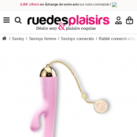
5,00€ offerts
en échange de votre avis
sur votre commande !
Achetez aujourd'hui.
Décidez quand payer !
Livraison en 48h
au prix de 2,90 € !
(Offerte dès 69,00€ d'achat)
TOUS NOS PRODUITS
0
/
Sextoy
/
Sextoys femme
/
Sextoys connectés
/
Rabbit connecté ichig