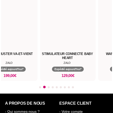
USTER VA-ET-VIENT
STIMULATEUR CONNECTÉ BABY
WAND
HEART
ZALO
ZALO
dié aujourd'hui*
Expédié aujourd'hui*
E
199,00€
129,00€
A PROPOS DE NOUS
ESPACE CLIENT
- Qui sommes-nous ?
- Votre compte