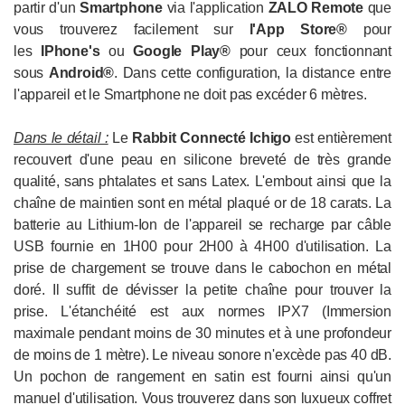
partir d'un
Smartphone
via l'application
ZALO Remote
que
vous trouverez facilement sur
l'App Store®
pour
les
IPhone's
ou
Google Play®
pour ceux fonctionnant
sous
Android®
. Dans cette configuration, la distance entre
l'appareil et le Smartphone ne doit pas excéder 6 mètres.
Dans le détail :
Le
Rabbit
Connecté
Ichigo
est entièrement
recouvert d'une peau en silicone breveté de très grande
qualité, sans phtalates et sans Latex. L'embout ainsi que la
chaîne de maintien sont en métal plaqué or de 18 carats. La
batterie au Lithium-Ion de l'appareil se recharge par câble
USB fournie en 1H00 pour 2H00 à 4H00 d'utilisation. La
prise de chargement se trouve dans le cabochon en métal
doré. Il suffit de dévisser la petite chaîne pour trouver la
prise. L'étanchéité est aux normes IPX7 (Immersion
maximale pendant moins de 30 minutes et à une profondeur
de moins de 1 mètre). Le niveau sonore n'excède pas 40 dB.
Un pochon de rangement en satin est fourni ainsi qu'un
manuel d'utilisation. Vous trouverez dans son luxueux coffret