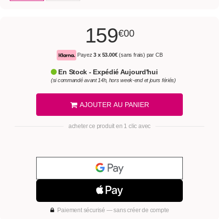
159
€00
Payez
3 x
53.00€
(sans frais) par CB
En Stock - Expédié Aujourd'hui
(si commandé avant 14h, hors week-end et jours fériés)
AJOUTER AU PANIER
acheter ce produit en 1 clic avec
Paiement sécurisé — sans créer de compte