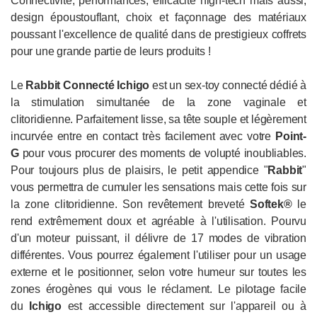
Connectivité, performances, efficacité high-tech mais aussi,
design époustouflant, choix et façonnage des matériaux
poussant l'excellence de qualité dans de prestigieux coffrets
pour une grande partie de leurs produits !
Le
Rabbit
Connecté
Ichigo
est un sex-toy connecté dédié à
la stimulation simultanée de la zone vaginale et
clitoridienne. Parfaitement lisse, sa tête souple et légèrement
incurvée entre en contact très facilement avec votre
Point-
G
pour vous procurer des moments de volupté inoubliables.
Pour toujours plus de plaisirs, le petit appendice "
Rabbit
"
vous permettra de cumuler les sensations mais cette fois sur
la zone clitoridienne. Son revêtement breveté
Softek®
le
rend extrêmement doux et agréable à l'utilisation. Pourvu
d'un moteur puissant, il délivre de 17 modes de vibration
différentes. Vous pourrez également l'utiliser pour un usage
externe et le positionner, selon votre humeur sur toutes les
zones érogènes qui vous le réclament. Le pilotage facile
du
Ichigo
est accessible directement sur l'appareil ou à