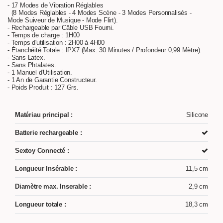
- 17 Modes de Vibration Réglables
(8 Modes Réglables - 4 Modes Scène - 3 Modes Personnalisés -
Mode Suiveur de Musique - Mode Flirt).
- Rechargeable par Câble USB Fourni.
- Temps de charge : 1H00
- Temps d'utilisation : 2H00 à 4H00
- Étanchéité Totale : IPX7 (Max. 30 Minutes / Profondeur 0,99 Mètre).
- Sans Latex.
- Sans Phtalates.
- 1 Manuel d'Utilisation.
- 1 An de Garantie Constructeur.
- Poids Produit : 127 Grs.
Matériau principal :
Silicone
Batterie rechargeable :
Sextoy Connecté :
Longueur Insérable :
11,5 cm
Diamètre max. Inserable :
2,9 cm
Longueur totale :
18,3 cm