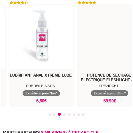
UBE
POTENCE DE SÉCHAGE
LUBRIFIANT BASE EA
ELECTRIQUE FLESHLIGHT AIR
FLESHLUBE
FLESHLIGHT
FLESHLIGHT
Expédié aujourd'hui*
Expédié aujourd'hui*
59,90€
20,90€
MASTURBATEURS
SIMILAIRE(S) À CET ARTICLE