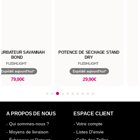
URBATEUR SAVANNAH
POTENCE DE SÉCHAGE STAND
BOND
DRY
FLESHLIGHT
FLESHLIGHT
Expédié aujourd'hui*
Expédié aujourd'hui*
79,90€
29,90€
A PROPOS DE NOUS
ESPACE CLIENT
- Qui sommes-nous ?
- Votre compte
- Moyens de livraison
- Listes D'envie
- Échanges et Retours
- Grille des Tailles