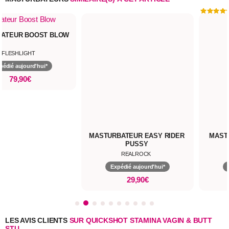
ATEUR BOOST BLOW
MASTURBATEUR EASY RIDER
PUSSY
FLESHLIGHT
REALROCK
pédié aujourd'hui*
Expédié aujourd'hui*
79,90€
29,90€
MAST
LES AVIS CLIENTS
SUR QUICKSHOT STAMINA VAGIN & BUTT
STU