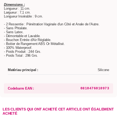
Dimensions :
Longueur : 11 cm.
Largueur : 7,1 cm.
Longueur Insérable : 9 cm.
- 2 Ressentie : Pénétration Vaginale d'un Côté et Anale de l'Autre.
- Sans Phtalate.
- Sans Latex.
- Démontable et Lavable.
- Bouchon Entrée d'Air Réglable.
- Boitier de Rangement ABS Or Métallisé.
- 100% Waterproof.
- Poids Produit : 244 Grs.
- Poids Total : 296 Grs.
Matériau principal :
Silicone
Codebarre EAN :
0810476010973
LES CLIENTS QUI ONT ACHETÉ CET ARTICLE ONT ÉGALEMENT
ACHETÉ