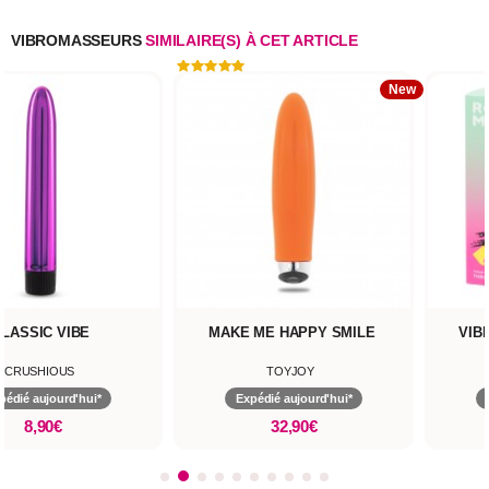
VIBROMASSEURS
SIMILAIRE(S) À CET ARTICLE
New
CLASSIC VIBE
MAKE ME HAPPY SMILE
VIB
CRUSHIOUS
TOYJOY
pédié aujourd'hui*
Expédié aujourd'hui*
8,90€
32,90€