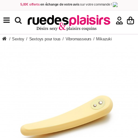
5,00€ offerts
en échange de votre avis
sur votre commande !
Achetez aujourd'hui.
Décidez quand payer !
Livraison en 48h
au prix de 2,90 € !
(Offerte dès 69,00€ d'achat)
TOUS NOS PRODUITS
0
/
Sextoy
/
Sextoys pour tous
/
Vibromasseurs
/
Mikazuki