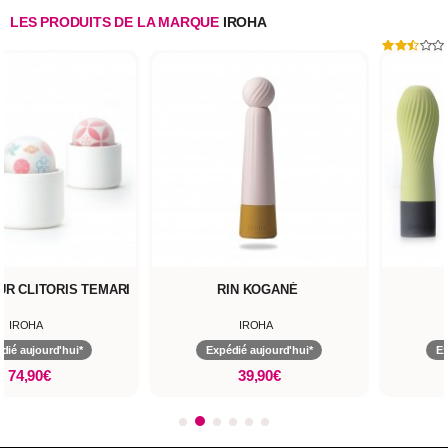
LES PRODUITS DE LA MARQUE
IROHA
UR CLITORIS TEMARI
RIN KOGANÉ
IROHA
IROHA
dié aujourd'hui*
Expédié aujourd'hui*
Ex
74,90€
39,90€