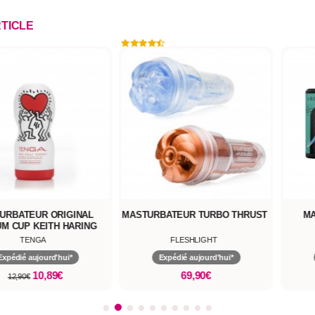
RTICLE
URBATEUR ORIGINAL
MASTURBATEUR TURBO THRUST
MA
M CUP KEITH HARING
COLLECTION
TENGA
FLESHLIGHT
Expédié aujourd'hui*
Expédié aujourd'hui*
10,89€
69,90€
12,90€