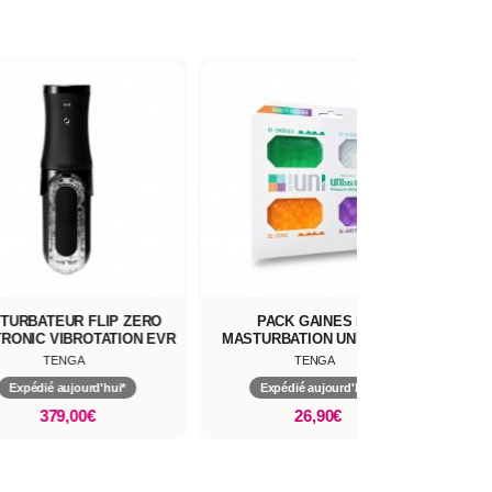
URBATEUR FLIP ZERO
PACK GAINES DE
M
ONIC VIBROTATION EVR
MASTURBATION UNI-SEXE !
SEN
TENGA
TENGA
Expédié aujourd'hui*
Expédié aujourd'hui*
379,00€
26,90€