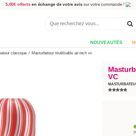
5,00€ offerts
en échange de votre avis
sur votre commande !
Achetez aujourd'hui.
Décidez quand payer !
Livraison en 48h
au prix de 2,90 € !
(Offerte dès 69,00€ d'achat)
NOUVEAUTÉS
N
ateur classique
/
Masturbateur réutilisable air-tech vc
Masturba
VC
MASTURBATE
(