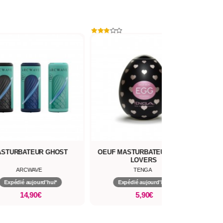
New
STURBATEUR GHOST
OEUF MASTURBATEUR - EGG
MAS
LOVERS
ARCWAVE
TENGA
Expédié aujourd'hui*
Expédié aujourd'hui*
14,90€
5,90€