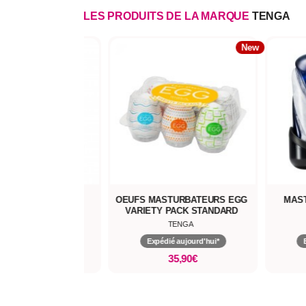
LES PRODUITS DE LA MARQUE
TENGA
New
ATEUR ORIGINAL
OEUFS MASTURBATEURS EGG
MASTU
CUP ULTRA SIZE
VARIETY PACK STANDARD
TENGA
TENGA
dié aujourd'hui*
Expédié aujourd'hui*
Ex
11,90€
35,90€