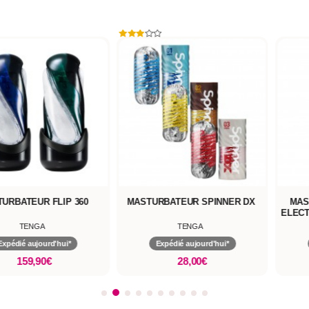
RBATEUR FLIP 360
MASTURBATEUR SPINNER DX
MAST
ELECTR
TENGA
TENGA
pédié aujourd'hui*
Expédié aujourd'hui*
159,90€
28,00€