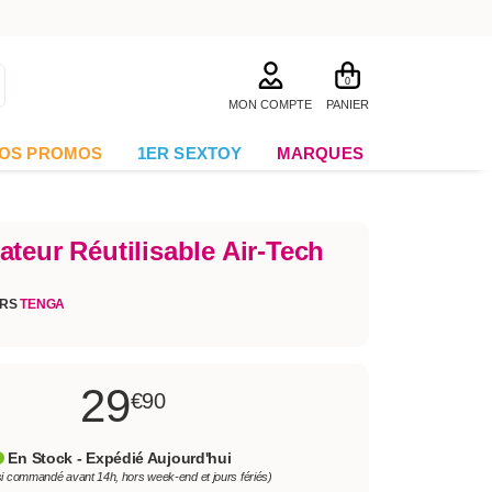
0
MON COMPTE
PANIER
OS PROMOS
1ER SEXTOY
MARQUES
teur Réutilisable Air-Tech
URS
TENGA
29
€90
En Stock - Expédié Aujourd'hui
si commandé avant 14h, hors week-end et jours fériés)