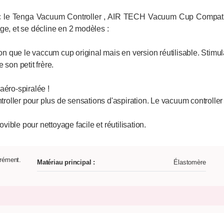
c le Tenga Vacuum Controller , AIR TECH Vacuum Cup Compatibl
ge, et se décline en 2 modèles :
que le vaccum cup original mais en version réutilisable. Stimula
 son petit frère.
aéro-spiralée !
oller pour plus de sensations d'aspiration. Le vacuum controlle
ovible pour nettoyage facile et réutilisation.
rément.
Matériau principal :
Élastomère