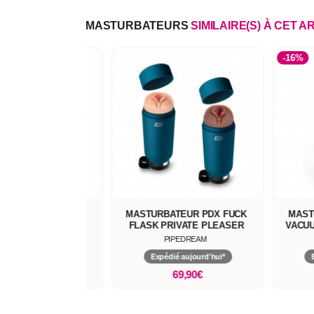
MASTURBATEURS
SIMILAIRE(S) À CET A
-16%
CK GAINES DE
MASTURBATEUR PDX FUCK
MAST
BATION UNI-SEXE !
FLASK PRIVATE PLEASER
VACUU
TENGA
PIPEDREAM
pédié aujourd'hui*
Expédié aujourd'hui*
26,90€
69,90€