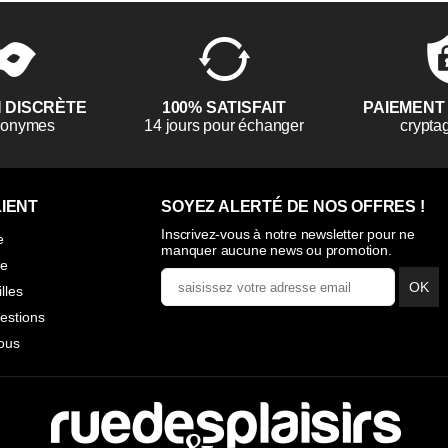
N DISCRÈTE
100% SATISFAIT
PAIEMENT
anonymes
14 jours pour échanger
crypta
IENT
SOYEZ ALERTÉ DE NOS OFFRES !
Inscrivez-vous à notre newsletter pour ne
e
manquer aucune news ou promotion.
ie
OK
illes
estions
ous