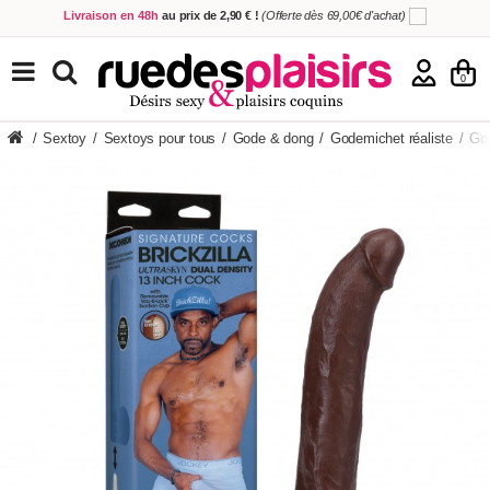
Livraison en 48h
au prix de 2,90 € !
(Offerte dès 69,00€ d'achat)
5,00€ offerts
en échange de votre avis
sur votre commande !
Achetez aujourd'hui.
Décidez quand payer !
TOUS NOS PRODUITS
0
/
Sextoy
/
Sextoys pour tous
/
Gode & dong
/
Godemichet réaliste
/
God