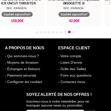
,5 CM VAC-U-
MASTURBATEUR MAIN SQUEEZE
MASTURBATEUR 
THRUSTER
BRIDGETTE B
SIGNATURE B
NSON
DOC JOHNSON
DOC JO
rd'hui*
Expédié aujourd'hui*
Expédié au
0€
42,90€
25,
A PROPOS DE NOUS
ESPACE CLIENT
- Qui sommes-nous ?
- Votre compte
- Moyens de livraison
- Listes D'envie
- Échanges et Retours
- Grille des Tailles
- Paiement sécurisé
- Foire aux questions
- Configurer les cookies
- Contactez-nous
SOYEZ ALERTÉ DE NOS OFFRES !
Inscrivez-vous à notre newsletter pour ne
manquer aucune news ou promotion.