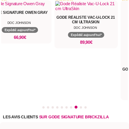
E SIGNATURE OWEN GRAY
GODE RÉALISTE VAC-U-LOCK 21
CM ULTRASKIN
DOC JOHNSON
DOC JOHNSON
Expédié aujourd'hui*
Expédié aujourd'hui*
66,90€
89,90€
GO
LES AVIS CLIENTS
SUR GODE SIGNATURE BRICKZILLA