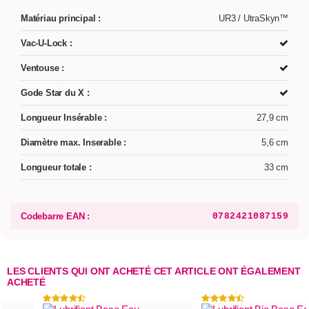
Matériau principal :
UR3 / UtraSkyn™
Vac-U-Lock :
Ventouse :
Gode Star du X :
Longueur Insérable :
27,9 cm
Diamètre max. Inserable :
5,6 cm
Longueur totale :
33 cm
Codebarre EAN :
0782421087159
LES CLIENTS QUI ONT ACHETÉ CET ARTICLE ONT ÉGALEMENT
ACHETÉ