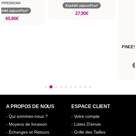
Expédié aujourd'hui*
27,90€
PINCES À TÉTONS VIBRANTES
GA
TEAZERS
PIPEDREAM
Expédié aujourd'hui*
19,90€
A PROPOS DE NOUS
ESPACE CLIENT
- Qui sommes-nous ?
- Votre compte
- Moyens de livraison
- Listes D'envie
- Échanges et Retours
- Grille des Tailles