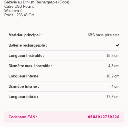
Batterie au Lithium Rechargeable (Gode).
Câble USB Fourni.
Waterproof
Poids : 266,48 Grs.
Matériau principal :
ABS sans phtalates
Batterie rechargeable :
Longueur Insérable :
15,2 cm
Diamètre max. Inserable :
4,8 cm
Longueur Interne :
10,2 cm
Diamètre Interne :
4 cm
Longueur totale :
17,8 cm
Codebarre EAN :
0603912759228