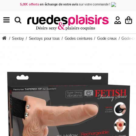
5,00€ offerts
en échange de votre avis
sur votre commande !
Achetez aujourd'hui.
Décidez quand payer !
Livraison en 48h
au prix de 2,90 € !
(Offerte dès 69,00€ d'achat)
TOUS NOS PRODUITS
0
/
Sextoy
/
Sextoys pour tous
/
Godes ceintures
/
Gode creux
/
Gode-ce