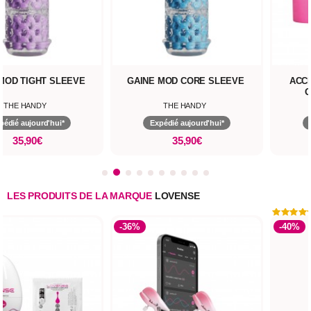
MOD TIGHT SLEEVE
GAINE MOD CORE SLEEVE
ACC
O
THE HANDY
THE HANDY
pédié aujourd'hui*
Expédié aujourd'hui*
35,90€
35,90€
LES PRODUITS DE LA MARQUE
LOVENSE
-36%
-40%