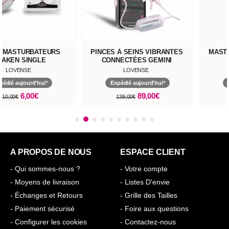
 MASTURBATEURS
PINCES À SEINS VIBRANTES
MAST
RAKEN SINGLE
CONNECTÉES GEMINI
LOVENSE
LOVENSE
pédié aujourd'hui*
Expédié aujourd'hui*
6,00€
89,00€
10,00€
139,00€
A PROPOS DE NOUS
ESPACE CLIENT
- Qui sommes-nous ?
- Votre compte
- Moyens de livraison
- Listes D'envie
- Échanges et Retours
- Grille des Tailles
- Paiement sécurisé
- Foire aux questions
- Configurer les cookies
- Contactez-nous