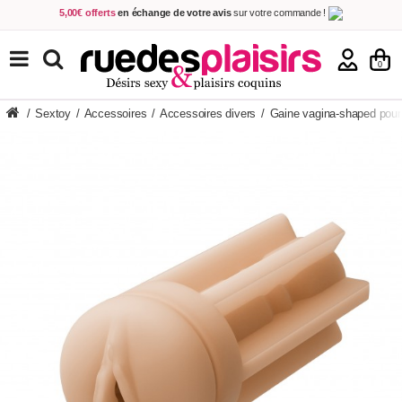
5,00€ offerts
en échange de votre avis
sur votre commande !
Achetez aujourd'hui.
Décidez quand payer !
Livraison en 48h
au prix de 2,90 € !
(Offerte dès 69,00€ d'achat)
TOUS NOS PRODUITS
0
/
Sextoy
/
Accessoires
/
Accessoires divers
/
Gaine vagina-shaped pour