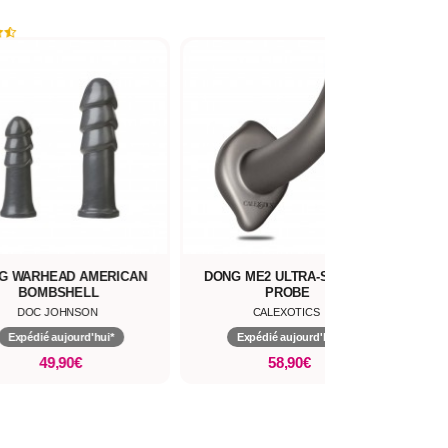
G WARHEAD AMERICAN
DONG ME2 ULTRA-SOFT G-
DO
BOMBSHELL
PROBE
DOC JOHNSON
CALEXOTICS
Expédié aujourd'hui*
Expédié aujourd'hui*
49,90€
58,90€