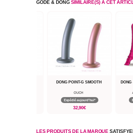
GODE & DONG
SIMILAIRE(S) À CET ARTIC
XXL 45 CM - AB22
DONG POINT-G SMOOTH
DONG 
ALL BLACK
OUCH
pédié aujourd'hui*
Expédié aujourd'hui*
112,90€
32,90€
LES PRODUITS DE LA MARQUE
SATISFY