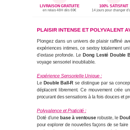
LIVRAISON GRATUITE
100% SATISFAIT
en relais 48H dès 69€
14 jours pour changer d'a
PLAISIR INTENSE ET POLYVALENT A
Plongez dans un univers de plaisir raffiné a
expériences intimes, ce sextoy totalement uni
d'extase profonde. Le
Dong Lesté Double B
voyage sensoriel inoubliable.
Expérience Sensorielle Unique
:
Le
Double Ball-R
se distingue par sa concept
déplacent librement. Ce mouvement crée une 
procurant des sensations à la fois douces et p
Polyvalence et Praticité
:
Doté d'une
base à ventouse
robuste, le
Doub
pour explorer de nouvelles façons de se faire 