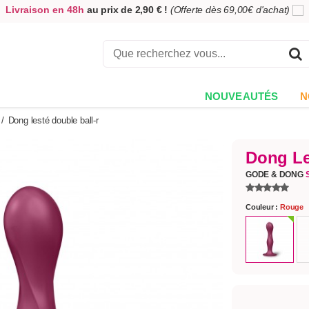
Livraison en 48h
au prix de 2,90 € !
(Offerte dès 69,00€ d'achat)
5,00€ offerts
en échange de votre avis
sur votre commande !
Achetez aujourd'hui.
Décidez quand payer !
NOUVEAUTÉS
N
/
Dong lesté double ball-r
Dong Le
GODE & DONG
Couleur :
Rouge