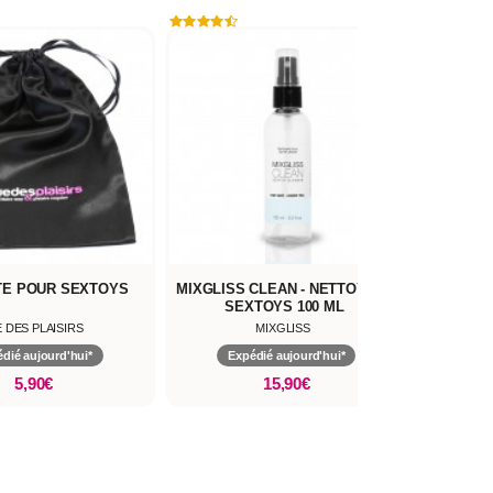
E POUR SEXTOYS
MIXGLISS CLEAN - NETTOYANT
LUBR
SEXTOYS 100 ML
 DES PLAISIRS
MIXGLISS
dié aujourd'hui*
Expédié aujourd'hui*
Ex
5,90€
15,90€