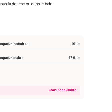
 sous la douche ou dans le bain.
ongueur Insérable :
16 cm
ongueur totale :
17,9 cm
4061504048680