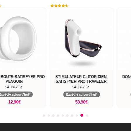
MBOUTS SATISFYER PRO
STIMULATEUR CLITORIDIEN
DON
PENGUIN
SATISFYER PRO TRAVELER
SATISFYER
SATISFYER
Expédié aujourd'hui*
Expédié aujourd'hui*
12,90€
59,90€