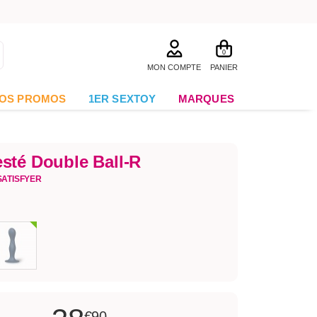
0
MON COMPTE
PANIER
OS PROMOS
1ER SEXTOY
MARQUES
sté Double Ball-R
SATISFYER
€90