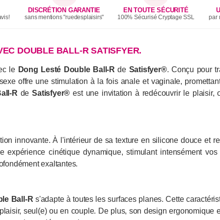
DISCRÉTION GARANTIE
EN TOUTE SÉCURITÉ
U
vis!
sans mentions "ruedesplaisirs"
100% Sécurisé Cryptage SSL
par 
VEC DOUBLE BALL-R SATISFYER.
vec le
Dong Lesté Double Ball-R
de
Satisfyer®
. Conçu pour t
sexe offre une stimulation à la fois anale et vaginale, promett
all-R
de
Satisfyer®
est une invitation à redécouvrir le plaisir,
ion innovante. À l'intérieur de sa texture en silicone douce et r
expérience cinétique dynamique, stimulant intensément vos te
rofondément exaltantes.
le Ball-R
s'adapte à toutes les surfaces planes. Cette caractérist
plaisir, seul(e) ou en couple. De plus, son design ergonomique e