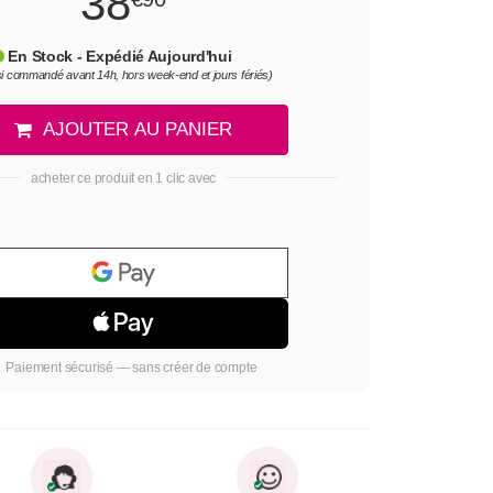
38
En Stock - Expédié Aujourd'hui
si commandé avant 14h, hors week-end et jours fériés)
AJOUTER AU PANIER
acheter ce produit en 1 clic avec
Paiement sécurisé — sans créer de compte