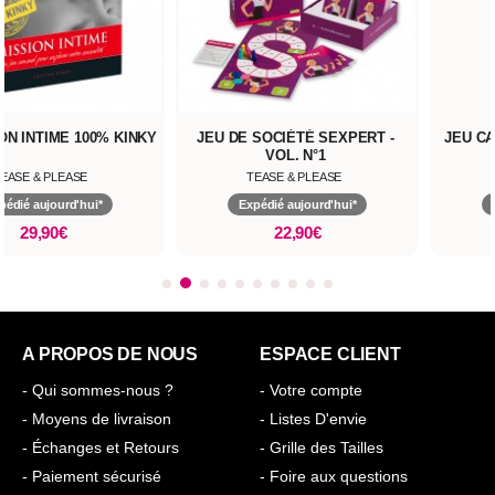
ON INTIME 100% KINKY
JEU DE SOCIÉTÉ SEXPERT -
JEU C
VOL. N°1
EASE & PLEASE
TEASE & PLEASE
pédié aujourd'hui*
Expédié aujourd'hui*
29,90€
22,90€
A PROPOS DE NOUS
ESPACE CLIENT
- Qui sommes-nous ?
- Votre compte
- Moyens de livraison
- Listes D'envie
- Échanges et Retours
- Grille des Tailles
- Paiement sécurisé
- Foire aux questions