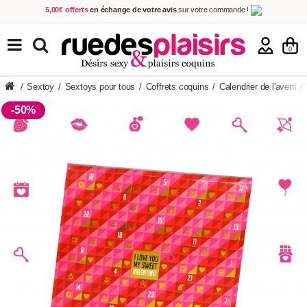
5,00€ offerts
en échange de votre avis
sur votre commande !
Achetez aujourd'hui.
Décidez quand payer !
Livraison en 48h
au prix de 2,90 € !
(Offerte dès 69,00€ d'achat)
TOUS NOS PRODUITS
0
/
Sextoy
/
Sextoys pour tous
/
Coffrets coquins
/
Calendrier de l'avent
/
-50%