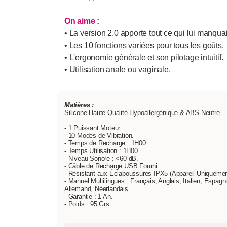
On aime :
• La version 2.0 apporte tout ce qui lui manquai
• Les 10 fonctions variées pour tous les goûts.
• L'ergonomie générale et son pilotage intuitif.
• Utilisation anale ou vaginale.
Matières :
Silicone Haute Qualité Hypoallergénique & ABS Neutre.
- 1 Puissant Moteur.
- 10 Modes de Vibration.
- Temps de Recharge : 1H00.
- Temps Utilisation : 1H00.
- Niveau Sonore : <60 dB.
- Câble de Recharge USB Fourni.
- Résistant aux Éclaboussures IPX5 (Appareil Uniquemen
- Manuel Multilingues : Français, Anglais, Italien, Espagn
Allemand, Néerlandais.
- Garantie : 1 An.
- Poids : 95 Grs.