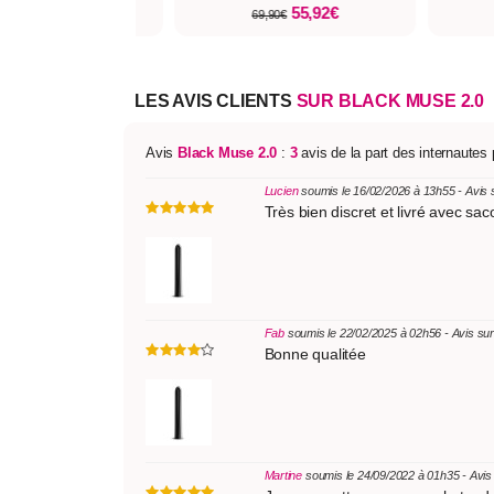
58,90€
55,92€
69,90€
LES AVIS CLIENTS
SUR BLACK MUSE 2.0
Avis
Black Muse 2.0
:
3
avis de la part des internautes
Lucien
soumis le 16/02/2026 à 13h55 - Avis
Très bien discret et livré avec s
Fab
soumis le 22/02/2025 à 02h56 - Avis su
Bonne qualitée
Martine
soumis le 24/09/2022 à 01h35 - Avis