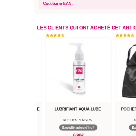
Codebarre EAN :
LES CLIENTS QUI ONT ACHETÉ CET ART
EME LUBE
LUBRIFIANT AQUA LUBE
POCHETTE POUR S
RUE DES PLAISIRS
RUE DES PLAISI
i*
Expédié aujourd'hui*
Expédié aujourd'
6,90€
5,90€