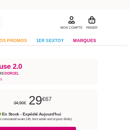
0
MON COMPTE
PANIER
OS PROMOS
1ER SEXTOY
MARQUES
use 2.0
RS
DORCEL
is
29
€67
34,90€
En Stock - Expédié Aujourd'hui
si commandé avant 14h, hors week-end et jours fériés)