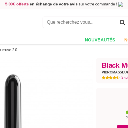
5,00€ offerts
en échange de votre avis
sur votre commande !
Achetez aujourd'hui.
Décidez quand payer !
Livraison en 48h
au prix de 2,90 € !
(Offerte dès 69,00€ d'achat)
NOUVEAUTÉS
N
k muse 2.0
Black M
VIBROMASSEU
3 av
(