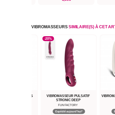
VIBROMASSEURS
SIMILAIRE(S) À CET AR
-20%
VIBRANT MARVELOUS
VIBROMASSEUR PULSATIF
VIBROM
AROUSER
STRONIC DEEP
CALEXOTICS
FUN FACTORY
pédié aujourd'hui*
Expédié aujourd'hui*