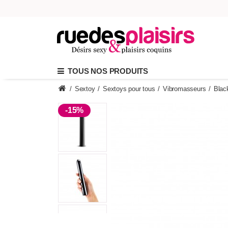
TOUS NOS PRODUITS
/
Sextoy
/
Sextoys pour tous
/
Vibromasseurs
/
Blac
-15%