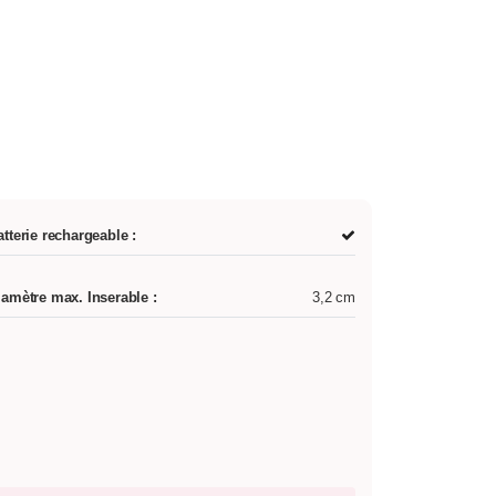
atterie rechargeable :
iamètre max. Inserable :
3,2 cm