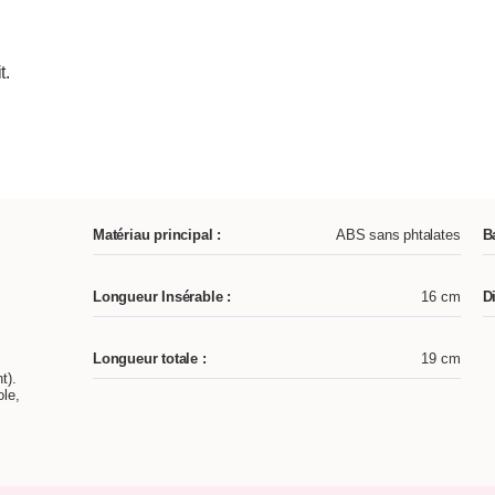
t.
Matériau principal :
ABS sans phtalates
B
Longueur Insérable :
16 cm
D
Longueur totale :
19 cm
t).
ole,