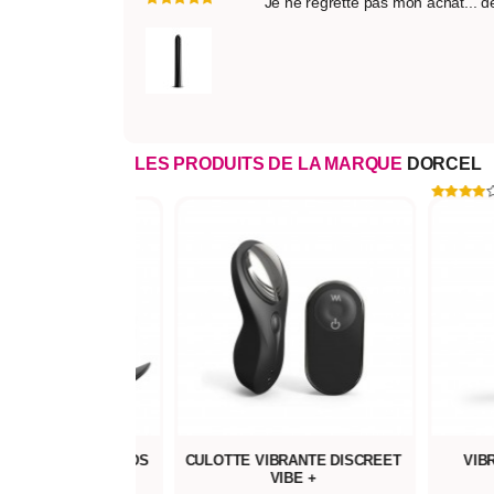
Je ne regrette pas mon achat... de
LES PRODUITS DE LA MARQUE
DORCEL
 VIBRANTE DISCREET
VIBROMASSEUR G-SLIM
OEUF V
VIBE +