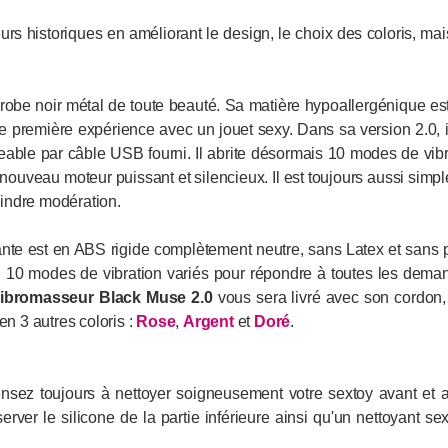
urs historiques en améliorant le design, le choix des coloris, mai
robe noir métal de toute beauté. Sa matière hypoallergénique est
ne première expérience avec un jouet sexy. Dans sa version 2.0, i
eable par câble USB fourni. Il abrite désormais 10 modes de vibra
ouveau moteur puissant et silencieux. Il est toujours aussi simple 
indre modération.
ante est en ABS rigide complètement neutre, sans Latex et sans p
é. 10 modes de vibration variés pour répondre à toutes les dema
ibromasseur
Black Muse 2.0
vous sera livré avec son cordon, u
en 3 autres coloris :
Rose
,
Argent
et
Doré
.
ensez toujours à nettoyer soigneusement votre sextoy avant et a
erver le silicone de la partie inférieure ainsi qu'un nettoyant s