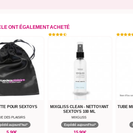
ICLE ONT ÉGALEMENT ACHETÉ
EXTOYS
MIXGLISS CLEAN - NETTOYANT
TUBE MIXGLISS LUB
SEXTOYS 100 ML
SANS ODE
RS
MIXGLISS
MIXGLISS
hui*
Expédié aujourd'hui*
Expédié aujour
15,90€
10,90€