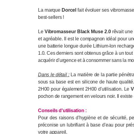
La marque
Dorcel
fait évoluer ses vibromasse
best-sellers !
Le
Vibromasseur
Black Muse 2.0
rêvait une 
et agréable. Il est le compagnon idéal pour u
une batterie longue durée Lithium-Ion recharg
1.0. Ces derniers sont obtenus grâce à un tout n
acquérir d'urgence et à consommer sans la mo
Dans le détail :
La matière de la partie pénétr
sous sa base est en silicone de haute qualit
2H00 pour également 2H00 d'utilisation. Le
V
pochon de rangement en velours noir. Il existe 
Conseils d'utilisation
:
Pour des raisons d'hygiène et de sécurité, p
préconise un lubrifiant à base d'eau pour prés
votre appareil.