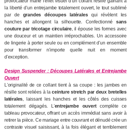
provocateur marie l'effet visuel d'un collant résille gainant à
la liberté d'un entrejambe totalement ouvert, le tout sublimé
par de
grandes découpes latérales
qui révèlent les
hanches et allongent la silhouette. Confectionné
sans
couture par tricotage circulaire
, il épouse les formes avec
une douceur et un maintien irréprochables. Un accessoire
de lingerie à porter seule ou en complément d'un ensemble
pour transformer n'importe quelle nuit en moment
d'exception.
Design Suspender : Découpes Latérales et Entrejambe
Ouvert
L'originalité de ce collant tient à sa coupe : les jambes en
résille sont reliées à la
ceinture stretch par deux bretelles
latérales
, laissant les hanches et les côtés des cuisses
totalement dégagés. L'
entrejambe ouvert
complète ce
tableau provocateur, offrant un accès immédiat sans avoir à
retirer la pièce. Ce mariage entre couvrant et dénudé crée un
contraste visuel saisissant, à la fois élégant et terriblement