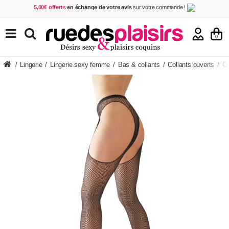
5,00€ offerts
en échange de votre avis
sur votre commande !
Achetez aujourd'hui.
Décidez quand payer !
Livraison en 48h
au prix de 2,90 € !
(Offerte dès 69,00€ d'achat)
TOUS NOS PRODUITS
0
/
Lingerie
/
Lingerie sexy femme
/
Bas & collants
/
Collants ouverts
/
Co