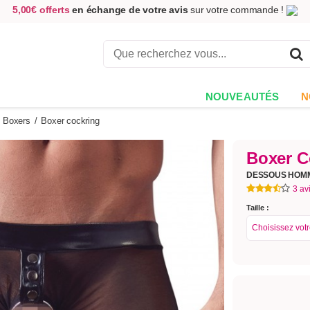
5,00€ offerts
en échange de votre avis
sur votre commande !
Achetez aujourd'hui.
Décidez quand payer !
Livraison en 48h
au prix de 2,90 € !
(Offerte dès 69,00€ d'achat)
NOUVEAUTÉS
N
Boxers
/
Boxer cockring
Boxer C
DESSOUS HOM
3 av
Taille :