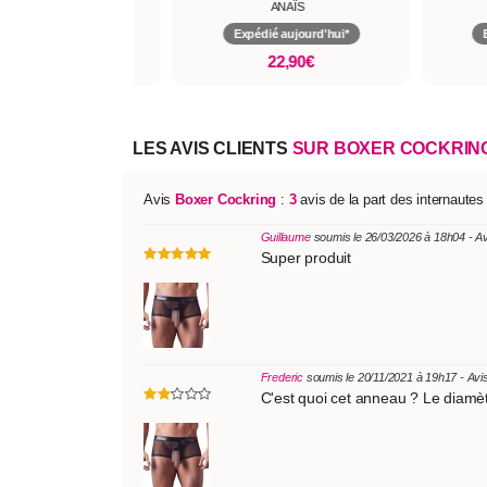
ANAÏS
ANAÏS
pédié aujourd'hui*
Expédié aujourd'hui*
27,90€
22,90€
LES AVIS CLIENTS
SUR BOXER COCKRIN
Avis
Boxer Cockring
:
3
avis de la part des internaute
Guillaume
soumis le 26/03/2026 à 18h04 - A
Super produit
Frederic
soumis le 20/11/2021 à 19h17 - Avi
C'est quoi cet anneau ? Le diamètr