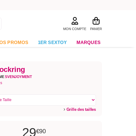
0
MON COMPTE
PANIER
OS PROMOS
1ER SEXTOY
MARQUES
ockring
ME
SVENJOYMENT
is
Grille des tailles
29
€90