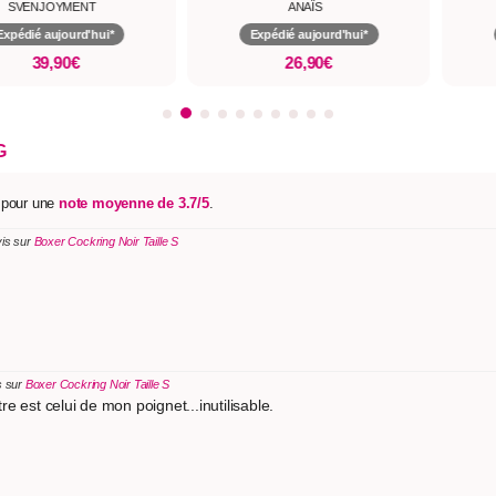
SVENJOYMENT
ANAÏS
Expédié aujourd'hui*
Expédié aujourd'hui*
39,90€
26,90€
G
s pour une
note moyenne de 3.7/5
.
vis sur
Boxer Cockring Noir Taille S
s sur
Boxer Cockring Noir Taille S
e est celui de mon poignet...inutilisable.