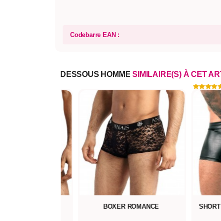
Codebarre EAN :
DESSOUS HOMME
SIMILAIRE(S) À CET A
OXER MEXICO
BOXER ROMANCE
SHORT