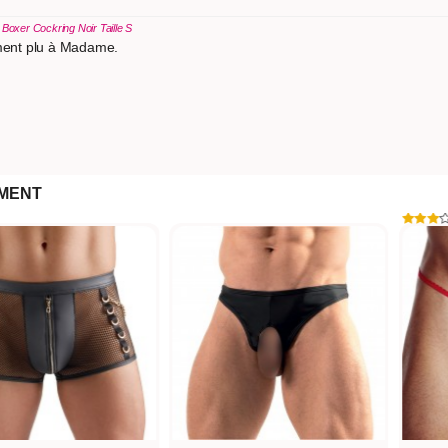
r
Boxer Cockring Noir Taille S
ement plu à Madame.
MENT