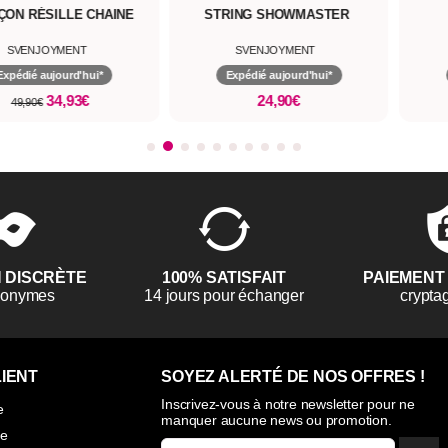
RING SHOWMASTER
STRING XMAS
SVENJOYMENT
SVENJOYMENT
Expédié aujourd'hui*
Expédié aujourd'hui*
24,90€
12,67€
N DISCRÈTE
100% SATISFAIT
PAIEMENT
anonymes
14 jours pour échanger
crypta
IENT
SOYEZ ALERTÉ DE NOS OFFRES !
Inscrivez-vous à notre newsletter pour ne
e
manquer aucune news ou promotion.
ie