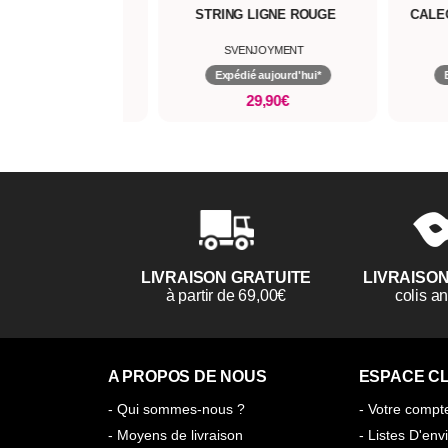
NG LIGNE ROUGE
CALEÇON RÉSILLE CHAINE
ST
SVENJOYMENT
SVENJOYMENT
pédié aujourd'hui*
Expédié aujourd'hui*
29,90€
34,93€
49,90€
LIVRAISON GRATUITE
LIVRAISO
à partir de 69,00€
colis 
A PROPOS DE NOUS
ESPACE CL
- Qui sommes-nous ?
- Votre compt
- Moyens de livraison
- Listes D'env