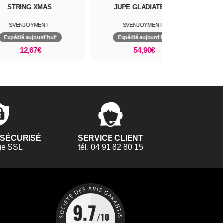
JUPE GLADIATEUR
SLIP OUVERT HOMME
FERMETURE ECLAIR
SVENJOYMENT
SVENJOYMENT
Expédié aujourd'hui*
Expédié aujourd'hui*
54,90€
24,90€
 SÉCURISÉ
SERVICE CLIENT
ge SSL
tél. 04 91 82 80 15