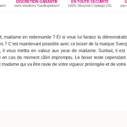
DISCRÉTION GARANTIE
EN TOUTE SÉCURITÉ
U
vis!
sans mentions "ruedesplaisirs"
100% Sécurisé Cryptage SSL
par 
sit, madame en redemande ? Et si vous lui faisiez la démonstratio
ces ? C'est maintenant possible avec ce boxer de la marque Svenjoy
é, il vous mettra en valeur aux yeux de madame. Surtout, il e
en cas de moment câlin impromptu. Le boxer reste cependant con
st madame qui va être ravie de votre vigueur prolongée et de votre