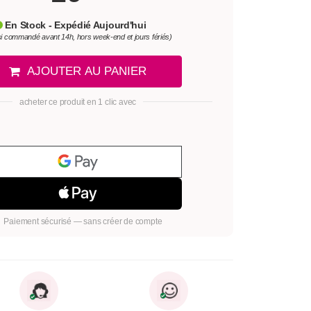
En Stock - Expédié Aujourd'hui
si commandé avant 14h, hors week-end et jours fériés)
AJOUTER AU PANIER
acheter ce produit en 1 clic avec
Paiement sécurisé — sans créer de compte