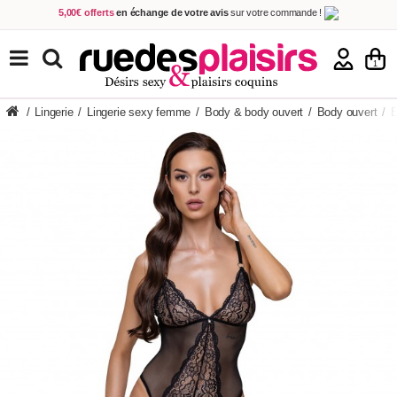
5,00€ offerts
en échange de votre avis
sur votre commande !
Achetez aujourd'hui.
Décidez quand payer !
Livraison en 48h
au prix de 2,90 € !
(Offerte dès 69,00€ d'achat)
TOUS NOS PRODUITS
1
/
Lingerie
/
Lingerie sexy femme
/
Body & body ouvert
/
Body ouvert
/
B