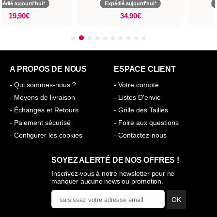
pédié aujourd'hui*
Expédié aujourd'hui*
19,90€
34,90€
A PROPOS DE NOUS
ESPACE CLIENT
- Qui sommes-nous ?
- Votre compte
- Moyens de livraison
- Listes D'envie
- Échanges et Retours
- Grille des Tailles
- Paiement sécurisé
- Foire aux questions
- Configurer les cookies
- Contactez-nous
SOYEZ ALERTÉ DE NOS OFFRES !
Inscrivez-vous à notre newsletter pour ne
manquer aucune news ou promotion.
OK