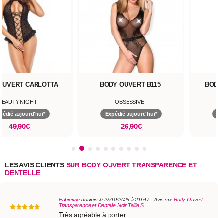
OUVERT CARLOTTA
BODY OUVERT B115
BOD
BEAUTY NIGHT
OBSESSIVE
pédié aujourd'hui*
Expédié aujourd'hui*
49,90€
26,90€
LES AVIS CLIENTS
SUR BODY OUVERT TRANSPARENCE ET
DENTELLE
Fabienne
soumis le 25/10/2025 à 21h47 - Avis sur
Body Ouvert
Transparence et Dentelle Noir Taille S
Très agréable à porter