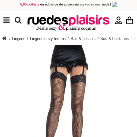
5,00€ offerts
en échange de votre avis
sur votre commande !
Achetez aujourd'hui.
Décidez quand payer !
Livraison en 48h
au prix de 2,90 € !
(Offerte dès 69,00€ d'achat)
TOUS NOS PRODUITS
0
/
Lingerie
/
Lingerie sexy femme
/
Bas & collants
/
Bas & holds ups
/
Ba