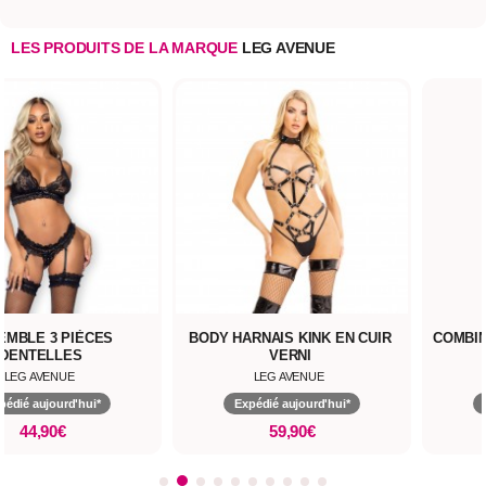
LES PRODUITS DE LA MARQUE
LEG AVENUE
EMBLE 3 PIÈCES
BODY HARNAIS KINK EN CUIR
COMBIN
DENTELLES
VERNI
LEG AVENUE
LEG AVENUE
pédié aujourd'hui*
Expédié aujourd'hui*
44,90€
59,90€