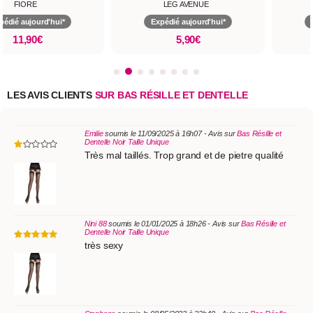
FIORE
LEG AVENUE
pédié aujourd'hui*
Expédié aujourd'hui*
11,90€
5,90€
LES AVIS CLIENTS
SUR BAS RÉSILLE ET DENTELLE
Emilie
soumis le 11/09/2025 à 16h07 - Avis sur
Bas Résille et
Dentelle Noir Taille Unique
Très mal taillés. Trop grand et de pietre qualité
Nini 88
soumis le 01/01/2025 à 18h26 - Avis sur
Bas Résille et
Dentelle Noir Taille Unique
très sexy