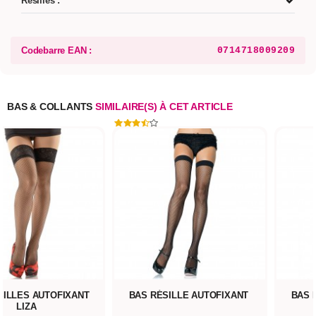
Résilles :
Codebarre EAN :
0714718009209
BAS & COLLANTS
SIMILAIRE(S) À CET ARTICLE
SILLES AUTOFIXANT
BAS RÉSILLE AUTOFIXANT
BAS 
LIZA