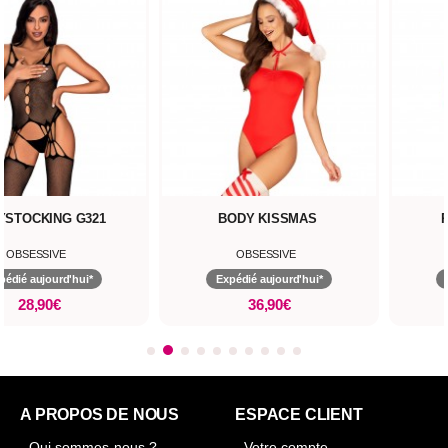
YSTOCKING G321
BODY KISSMAS
OBSESSIVE
OBSESSIVE
pédié aujourd'hui*
Expédié aujourd'hui*
28,90€
36,90€
A PROPOS DE NOUS
ESPACE CLIENT
- Qui sommes-nous ?
- Votre compte