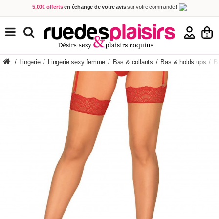
5,00€ offerts
en échange de votre avis
sur votre commande !
Achetez aujourd'hui.
Décidez quand payer !
Livraison en 48h
au prix de 2,90 € !
(Offerte dès 69,00€ d'achat)
TOUS NOS PRODUITS
0
/
Lingerie
/
Lingerie sexy femme
/
Bas & collants
/
Bas & holds ups
/
B