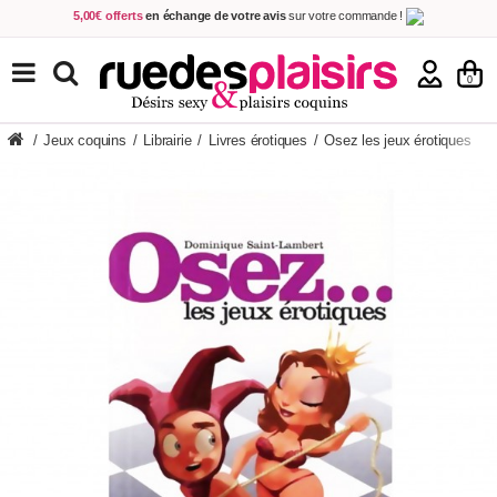
5,00€ offerts
en échange de votre avis
sur votre commande !
Achetez aujourd'hui.
Décidez quand payer !
Livraison en 48h
au prix de 2,90 € !
(Offerte dès 69,00€ d'achat)
TOUS NOS PRODUITS
0
/
Jeux coquins
/
Librairie
/
Livres érotiques
/
Osez les jeux érotiques