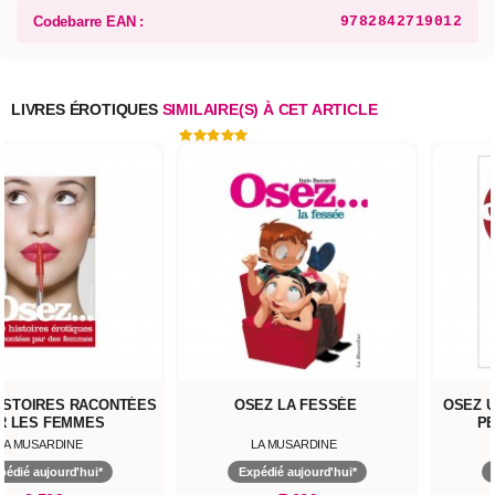
Codebarre EAN :
9782842719012
LIVRES ÉROTIQUES
SIMILAIRE(S) À CET ARTICLE
HISTOIRES RACONTÉES
OSEZ LA FESSÉE
OSEZ 
R LES FEMMES
PE
LA MUSARDINE
LA MUSARDINE
pédié aujourd'hui*
Expédié aujourd'hui*