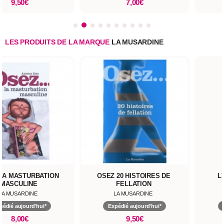
9,50€
7,00€
LES PRODUITS DE LA MARQUE
LA MUSARDINE
LA MASTURBATION
OSEZ 20 HISTOIRES DE
L
MASCULINE
FELLATION
LA MUSARDINE
LA MUSARDINE
pédié aujourd'hui*
Expédié aujourd'hui*
8,00€
9,50€