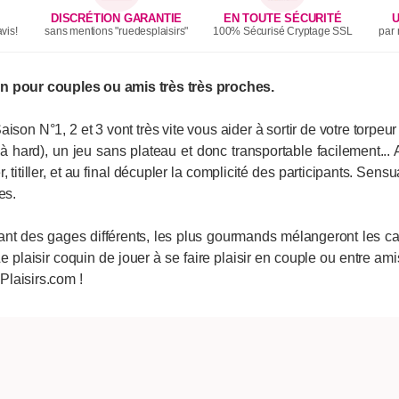
DISCRÉTION GARANTIE
EN TOUTE SÉCURITÉ
U
vis!
sans mentions "ruedesplaisirs"
100% Sécurisé Cryptage SSL
par 
in pour couples ou amis très très proches.
ison N°1, 2 et 3 vont très vite vous aider à sortir de votre torpeu
t à hard), un jeu sans plateau et donc transportable facilement...
 titiller, et au final décupler la complicité des participants. Sens
es.
nt des gages différents, les plus gourmands mélangeront les cart
 plaisir coquin de jouer à se faire plaisir en couple ou entre ami
laisirs.com !