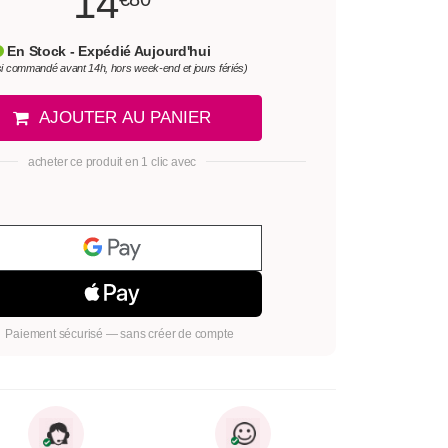
14
En Stock - Expédié Aujourd'hui
si commandé avant 14h, hors week-end et jours fériés)
AJOUTER AU PANIER
acheter ce produit en 1 clic avec
Paiement sécurisé — sans créer de compte