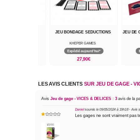
S À GRATTER KISS
JEU BONDAGE SEDUCTIONS
JEU DE 
WOLNASH
KHEPER GAMES
pédié aujourd'hui*
Expédié aujourd'hui*
3,90€
27,90€
LES AVIS CLIENTS
SUR JEU DE GAGE - VI
Avis
Jeu de gage - VICES & DELICES
:
3
avis de la p
Daniel
soumis le 09/05/2024 à 19h18 - Avis 
Les gages ne sont vraiment pas ter