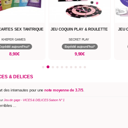
CARTES SEX TANTRIQUE
JEU COQUIN PLAY & ROULETTE
JEU 
KHEPER GAMES
SECRET PLAY
Expédié aujourd'hui*
Expédié aujourd'hui*
8,90€
9,90€
CES & DELICES
art des internautes pour une
note moyenne de 3.7/5
.
sur
Jeu de gage - VICES & DELICES Saison N° 1
ribles ...