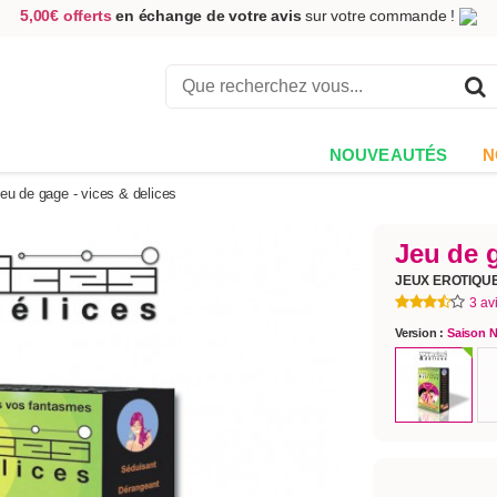
5,00€ offerts
en échange de votre avis
sur votre commande !
Achetez aujourd'hui.
Décidez quand payer !
Livraison en 48h
au prix de 2,90 € !
(Offerte dès 69,00€ d'achat)
NOUVEAUTÉS
N
eu de gage - vices & delices
Jeu de 
JEUX EROTIQU
3 av
Version :
Saison N