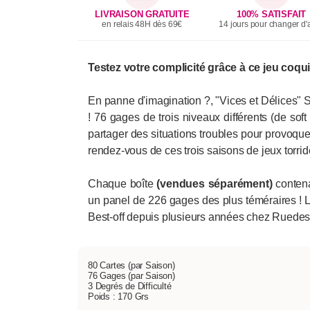
LIVRAISON GRATUITE
100% SATISFAIT
en relais 48H dès 69€
14 jours pour changer d'a
Testez votre complicité grâce à ce jeu coqu
En panne d'imagination ?, "Vices et Délices" Sa
! 76 gages de trois niveaux différents (de sof
partager des situations troubles pour provoquer,
rendez-vous de ces trois saisons de jeux torrid
Chaque boîte
(vendues séparément)
contena
un panel de 226 gages des plus téméraires ! Le
Best-off depuis plusieurs années chez RuedesP
80 Cartes (par Saison)
76 Gages (par Saison)
3 Degrés de Difficulté
Poids : 170 Grs