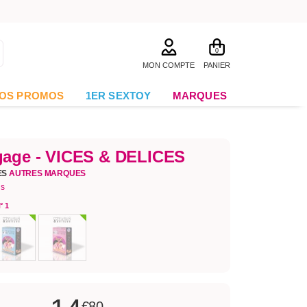
0
MON COMPTE
PANIER
OS PROMOS
1ER SEXTOY
MARQUES
gage - VICES & DELICES
ES
AUTRES MARQUES
is
° 1
€80