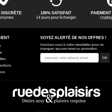
N DISCRÈTE
100% SATISFAIT
PAIEMENT
anonymes
14 jours pour échanger
crypta
IENT
SOYEZ ALERTÉ DE NOS OFFRES !
Inscrivez-vous à notre newsletter pour ne
e
manquer aucune news ou promotion.
ie
OK
illes
estions
ous