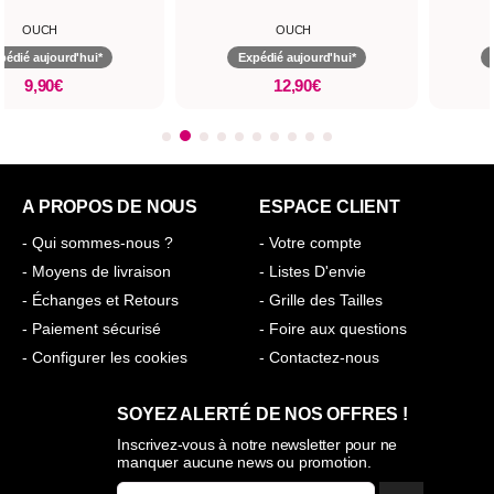
OUCH
OUCH
pédié aujourd'hui*
Expédié aujourd'hui*
9,90€
12,90€
A PROPOS DE NOUS
ESPACE CLIENT
- Qui sommes-nous ?
- Votre compte
- Moyens de livraison
- Listes D'envie
- Échanges et Retours
- Grille des Tailles
- Paiement sécurisé
- Foire aux questions
- Configurer les cookies
- Contactez-nous
SOYEZ ALERTÉ DE NOS OFFRES !
Inscrivez-vous à notre newsletter pour ne
manquer aucune news ou promotion.