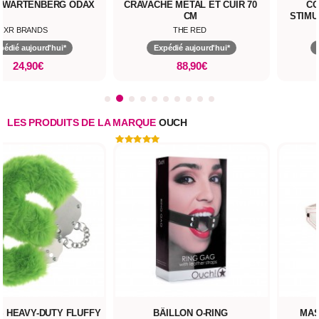
E WARTENBERG ODAX
CRAVACHE MÉTAL ET CUIR 70
CO
CM
STIMU
XR BRANDS
THE RED
pédié aujourd'hui*
Expédié aujourd'hui*
24,90€
88,90€
LES PRODUITS DE LA MARQUE
OUCH
 HEAVY-DUTY FLUFFY
BÂILLON O-RING
MAS