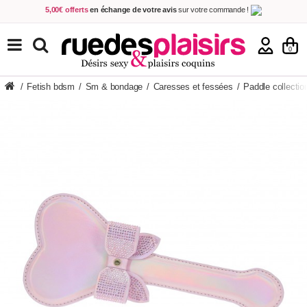
5,00€ offerts
en échange de votre avis
sur votre commande !
Achetez aujourd'hui.
Décidez quand payer !
Livraison en 48h
au prix de 2,90 € !
(Offerte dès 69,00€ d'achat)
TOUS NOS PRODUITS
0
/
Fetish bdsm
/
Sm & bondage
/
Caresses et fessées
/
Paddle collectio