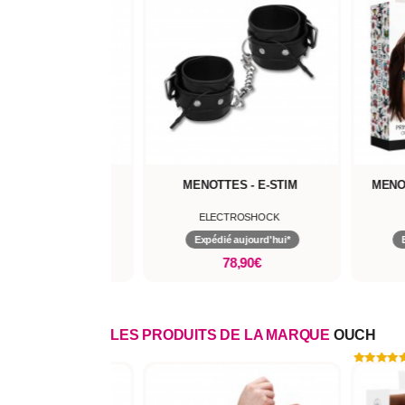
GTIE DIAMONDS
MENOTTES - E-STIM
MENO
OUCH
ELECTROSHOCK
pédié aujourd'hui*
Expédié aujourd'hui*
30,90€
78,90€
LES PRODUITS DE LA MARQUE
OUCH