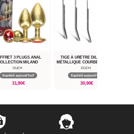
FFRET 3 PLUGS ANAL
TIGE À URÈTRE DILATATOR
MAS
OLLECTION MILANO
MÉTALLIQUE COURBÉE 260 MM
OUCH
OUCH
Expédié aujourd'hui*
Expédié aujourd'hui*
31,90€
30,90€