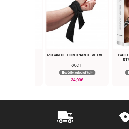
ET BONDAGE ARMY
RUBAN DE CONTRAINTE VELVET
BÂIL
ST
OUCH
OUCH
pédié aujourd'hui*
Expédié aujourd'hui*
189,00€
24,90€