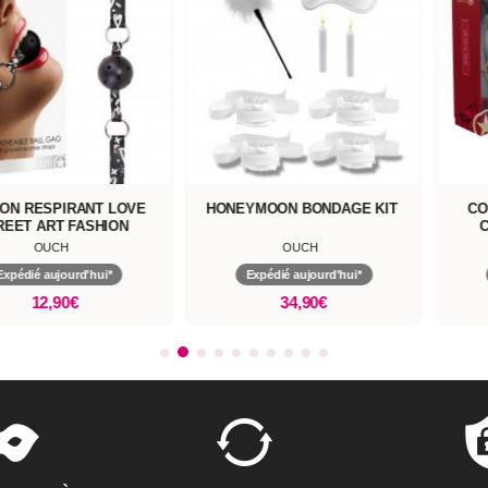
LON RESPIRANT LOVE
HONEYMOON BONDAGE KIT
CO
REET ART FASHION
C
OUCH
OUCH
Expédié aujourd'hui*
Expédié aujourd'hui*
12,90€
34,90€