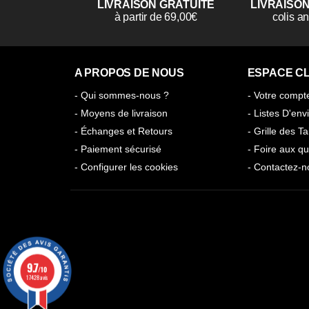
LIVRAISON GRATUITE
LIVRAISO
à partir de 69,00€
colis 
A PROPOS DE NOUS
ESPACE CL
- Qui sommes-nous ?
- Votre compt
- Moyens de livraison
- Listes D'env
- Échanges et Retours
- Grille des Ta
- Paiement sécurisé
- Foire aux qu
- Configurer les cookies
- Contactez-n
9.7
/10
17428 avis