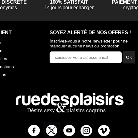
N DISCRÈTE
100% SATISFAIT
PAIEMENT
anonymes
14 jours pour échanger
crypta
IENT
SOYEZ ALERTÉ DE NOS OFFRES !
Inscrivez-vous à notre newsletter pour ne
e
manquer aucune news ou promotion.
ie
OK
illes
estions
ous