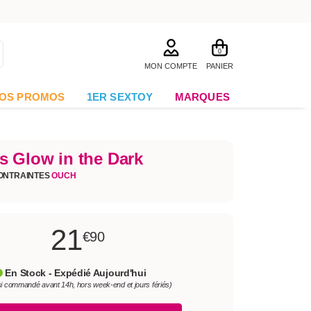
0
MON COMPTE
PANIER
OS PROMOS
1ER SEXTOY
MARQUES
s Glow in the Dark
ONTRAINTES
OUCH
21
€90
En Stock - Expédié Aujourd'hui
si commandé avant 14h, hors week-end et jours fériés)