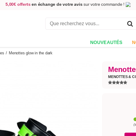
5,00€ offerts
en échange de votre avis
sur votre commande !
Achetez aujourd'hui.
Décidez quand payer !
Livraison en 48h
au prix de 2,90 € !
(Offerte dès 69,00€ d'achat)
NOUVEAUTÉS
N
tes
/
Menottes glow in the dark
Menotte
MENOTTES & C
(