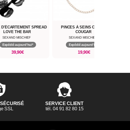
 D'ÉCARTEMENT SPREAD
PINCES À SEINS CHAINE
P
LOVE THE BAR
COUGAR
SEX AND MISCHIEF
SEX AND MISCHIEF
Expédié aujourd'hui*
Expédié aujourd'hui*
39,90€
19,90€
 SÉCURISÉ
SERVICE CLIENT
ge SSL
tél. 04 91 82 80 15