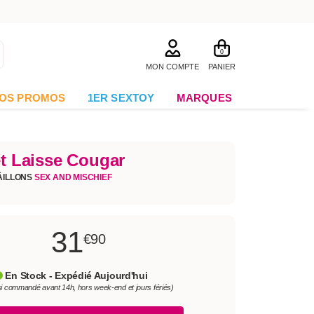
0
MON COMPTE
PANIER
OS PROMOS
1ER SEXTOY
MARQUES
et Laisse Cougar
ÂILLONS
SEX AND MISCHIEF
31
€90
En Stock - Expédié Aujourd'hui
si commandé avant 14h, hors week-end et jours fériés)