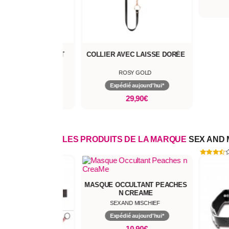
N BOULE RESPIRANT
COLLIER AVEC LAISSE DORÉE
SILICONE
ROOM FANTASIES
ROSY GOLD
pédié aujourd'hui*
Expédié aujourd'hui*
17,90€
29,90€
LES PRODUITS DE LA MARQUE
SEX AND 
MASQUE OCCULTANT PEACHES
N CREAME
SEX AND MISCHIEF
Expédié aujourd'hui*
10,90€