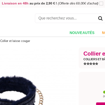
Livraison en 48h
au prix de 2,90 € !
(Offerte dès 69,00€ d'achat)
5,00€ offerts
en échange de votre avis
sur votre commande !
Achetez aujourd'hui.
Décidez quand payer !
NOUVEAUTÉS
N
Collier et laisse cougar
Collier 
COLLIERS ET B
(