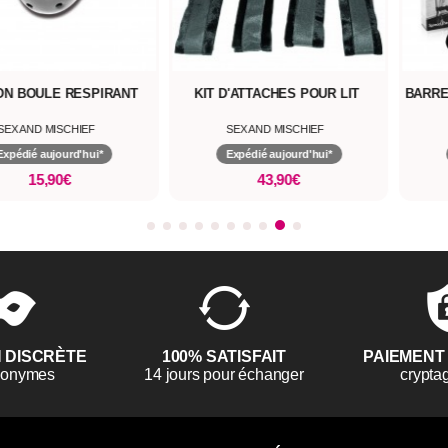
ON BOULE RESPIRANT
KIT D'ATTACHES POUR LIT
BARRE
SEX AND MISCHIEF
SEX AND MISCHIEF
Expédié aujourd'hui*
Expédié aujourd'hui*
15,90€
43,90€
N DISCRÈTE
100% SATISFAIT
PAIEMENT
anonymes
14 jours pour échanger
crypta