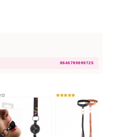
0646709099725
-10