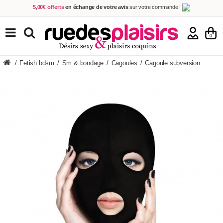
5,00€ offerts
en échange de votre avis
sur votre commande !
Achetez aujourd'hui.
Décidez quand payer !
Livraison en 48h
au prix de 2,90 € !
(Offerte dès 69,00€ d'achat)
TOUS NOS PRODUITS
0
/
Fetish bdsm
/
Sm & bondage
/
Cagoules
/
Cagoule subversion