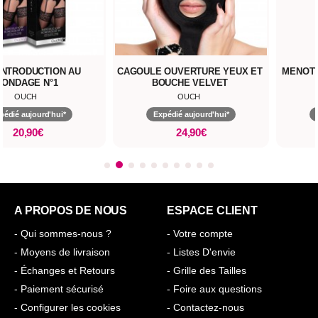
'INTRODUCTION AU
CAGOULE OUVERTURE YEUX ET
MENOTT
BONDAGE N°1
BOUCHE VELVET
OUCH
OUCH
pédié aujourd'hui*
Expédié aujourd'hui*
20,90€
24,90€
A PROPOS DE NOUS
ESPACE CLIENT
- Qui sommes-nous ?
- Votre compte
- Moyens de livraison
- Listes D'envie
- Échanges et Retours
- Grille des Tailles
- Paiement sécurisé
- Foire aux questions
- Configurer les cookies
- Contactez-nous