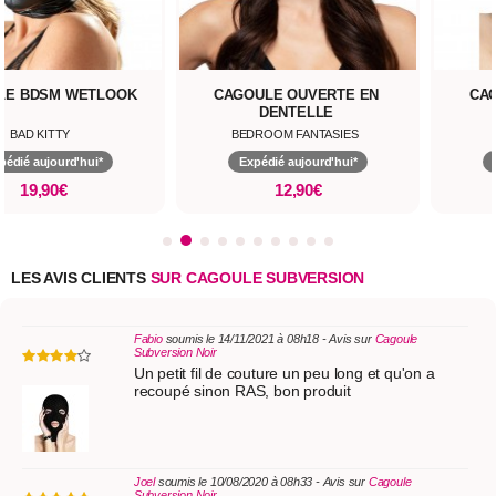
LE BDSM WETLOOK
CAGOULE OUVERTE EN
CA
DENTELLE
BAD KITTY
BEDROOM FANTASIES
pédié aujourd'hui*
Expédié aujourd'hui*
19,90€
12,90€
LES AVIS CLIENTS
SUR CAGOULE SUBVERSION
Fabio
soumis le 14/11/2021 à 08h18 - Avis sur
Cagoule
Subversion Noir
Un petit fil de couture un peu long et qu'on a
recoupé sinon RAS, bon produit
Joel
soumis le 10/08/2020 à 08h33 - Avis sur
Cagoule
Subversion Noir