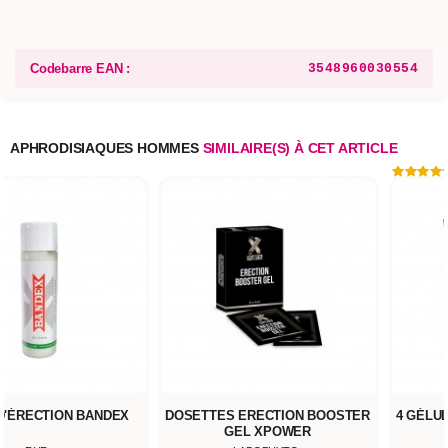
Codebarre EAN :
3548960030554
APHRODISIAQUES HOMMES
SIMILAIRE(S) À CET ARTICLE
D'ÉRECTION BANDEX
DOSETTES ERECTION BOOSTER
4 GÉLU
GEL XPOWER