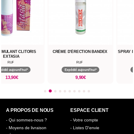
IMULANT CLITORIS
CRÈME D'ÉRECTION BANDEX
SPRAY D
EXTASIA
RUF
RUF
pédié aujourd'hui*
Expédié aujourd'hui*
13,90€
9,90€
A PROPOS DE NOUS
ESPACE CLIENT
- Qui sommes-nous ?
- Votre compte
- Moyens de livraison
- Listes D'envie