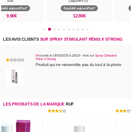
RUF
LABOPHYTO
pédié aujourd'hui*
Expédié aujourd'hui*
9,90€
12,90€
LES AVIS CLIENTS
SUR SPRAY STIMULANT PÉNIS X STRONG
M
soumis le 18/03/2025 à 22h19 - Avis sur
Spray Stimulant
Pénis X Strong
Produit qui ne ressemble pas du tout à la photo
LES PRODUITS DE LA MARQUE
RUF