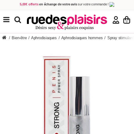
5,00€ offerts
en échange de votre avis
sur votre commande !
Achetez aujourd'hui.
Décidez quand payer !
Livraison en 48h
au prix de 2,90 € !
(Offerte dès 69,00€ d'achat)
TOUS NOS PRODUITS
0
/
Bien-être
/
Aphrodisiaques
/
Aphrodisiaques hommes
/
Spray stimulant