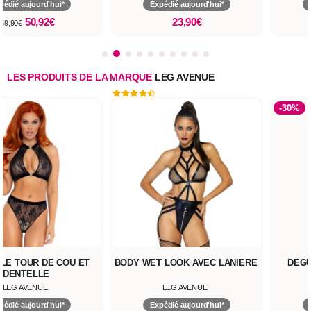
pédié aujourd'hui*
Expédié aujourd'hui*
50,92€
23,90€
59,90€
LES PRODUITS DE LA MARQUE
LEG AVENUE
-30%
LE TOUR DE COU ET
BODY WET LOOK AVEC LANIÈRE
DÉGU
DENTELLE
LEG AVENUE
LEG AVENUE
pédié aujourd'hui*
Expédié aujourd'hui*