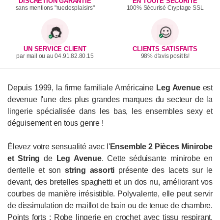
DISCRÉTION GARANTIE
EN TOUTE SÉCURITÉ
sans mentions "ruedesplaisirs"
100% Sécurisé Cryptage SSL
UN SERVICE CLIENT
CLIENTS SATISFAITS
par mail ou au 04.91.82.80.15
98% d'avis positifs!
Depuis 1999, la firme familiale Américaine
Leg Avenue
est
devenue l'une des plus grandes marques du secteur de la
lingerie spécialisée dans les bas, les ensembles sexy et
déguisement en tous genre !
Élevez votre sensualité avec l'
Ensemble 2 Pièces Minirobe
et String
de
Leg Avenue
. Cette séduisante minirobe en
dentelle et son
string assorti
présente des lacets sur le
devant, des bretelles spaghetti et un dos nu, améliorant vos
courbes de manière irrésistible. Polyvalente, elle peut servir
de dissimulation de maillot de bain ou de tenue de chambre.
Points forts : Robe lingerie en crochet avec tissu respirant,