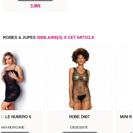
3,90€
ROBES & JUPES
SIMILAIRE(S) À CET ARTICLE
E - LE NUMÉRO 6
ROBE D607
MINI 
LARA MORGANE
OBSESSIVE