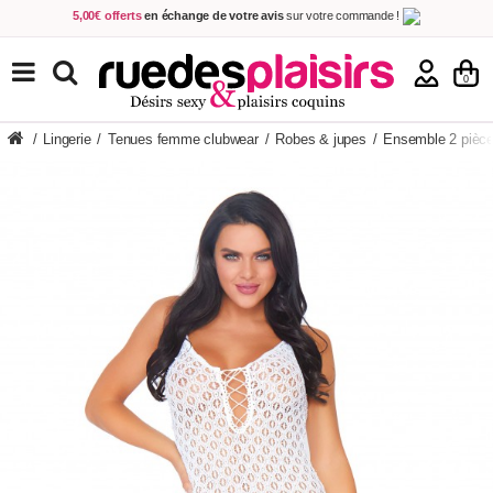
5,00€ offerts
en échange de votre avis
sur votre commande !
Achetez aujourd'hui.
Décidez quand payer !
Livraison en 48h
au prix de 2,90 € !
(Offerte dès 69,00€ d'achat)
TOUS NOS PRODUITS
0
/
Lingerie
/
Tenues femme clubwear
/
Robes & jupes
/
Ensemble 2 pièces