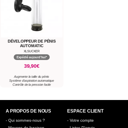
DÉVELOPPEUR DE PÉNIS
AUTOMATIC
XLSUCKER
Expédié aujourd'hui*
39,90€
Augmente la taille du pénis
Système d'aspiration automatique
Contrôle de la pression facile
A PROPOS DE NOUS
ESPACE CLIENT
- Qui sommes-nous ?
- Votre compte
- Moyens de livraison
- Listes D'envie