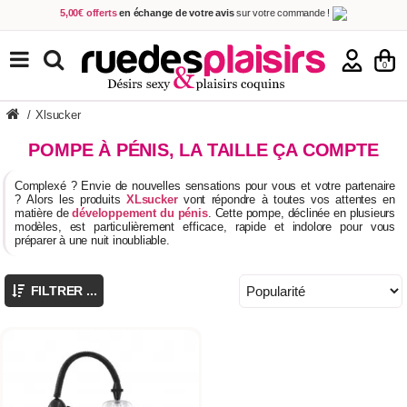
5,00€ offerts
en échange de votre avis
sur votre commande !
Achetez aujourd'hui.
Décidez quand payer !
Livraison en 48h
au prix de 2,90 € !
(Offerte dès 69,00€ d'achat)
TOUS NOS PRODUITS
0
/
Xlsucker
POMPE À PÉNIS, LA TAILLE ÇA COMPTE
Complexé ? Envie de nouvelles sensations pour vous et votre partenaire
? Alors les produits
XLsucker
vont répondre à toutes vos attentes en
matière de
développement du pénis
. Cette pompe, déclinée en plusieurs
modèles, est particulièrement efficace, rapide et indolore pour vous
préparer à une nuit inoubliable.
FILTRER ...