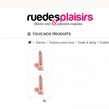
TOUS NOS PRODUITS
/
Sextoy
/
Sextoys pour tous
/
Gode & dong
/
Godemi