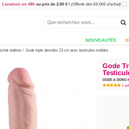
5,00€ offerts
en échange de votre avis
sur votre commande !
Achetez aujourd'hui.
Décidez quand payer !
NOUVEAUTÉS
N
chet réaliste
/
Gode triple densités 23 cm avec testicules mobiles
Gode Tr
Testicu
GODE & DONG
1 av