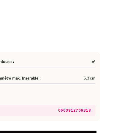
ntouse :
amètre max. Inserable :
5,3 cm
0603912766318