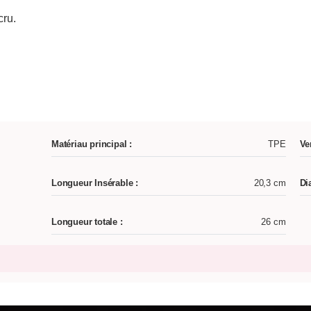
cru.
Matériau principal :
TPE
Ve
Longueur Insérable :
20,3 cm
Di
Longueur totale :
26 cm