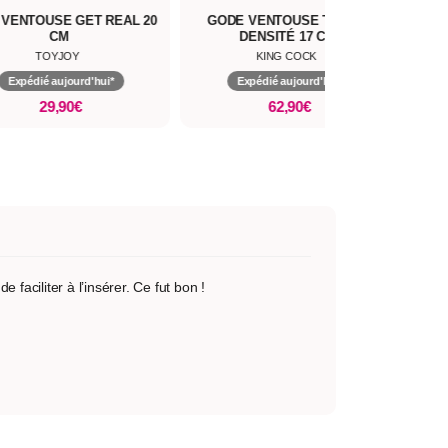
VENTOUSE GET REAL 20
GODE VENTOUSE TRIPLE
GOD
CM
DENSITÉ 17 CM
TOYJOY
KING COCK
Expédié aujourd'hui*
Expédié aujourd'hui*
29,90€
62,90€
faciliter à l’insérer. Ce fut bon !