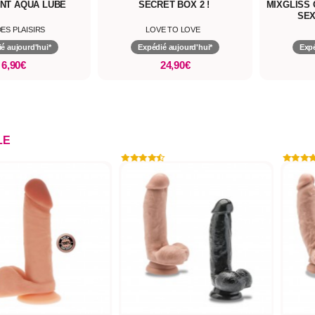
ANT AQUA LUBE
SECRET BOX 2 !
MIXGLISS 
SEX
ES PLAISIRS
LOVE TO LOVE
é aujourd'hui*
Expédié aujourd'hui*
Expé
6,90€
24,90€
LE