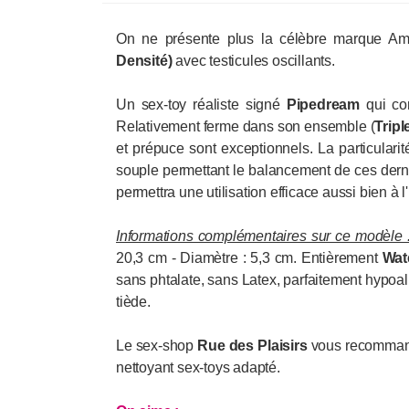
On ne présente plus la célèbre marque Am
Densité)
avec testicules oscillants.
Un sex-toy réaliste signé
Pipedream
qui co
Relativement ferme dans son ensemble (
Tripl
et prépuce sont exceptionnels. La particular
souple permettant le balancement de ces dern
permettra une utilisation efficace aussi bien à l
Informations complémentaires sur ce modèle 
20,3 cm - Diamètre : 5,3 cm. Entièrement
Wat
sans phtalate, sans Latex, parfaitement hypoal
tiède.
Le sex-shop
Rue des Plaisirs
vous recommande 
nettoyant sex-toys adapté.