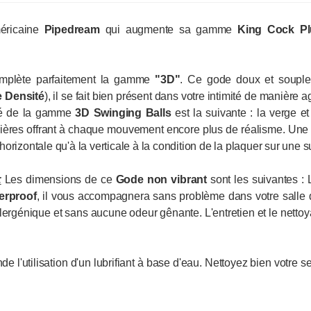
éricaine
Pipedream
qui
augmente sa gamme
King Cock P
mplète parfaitement la gamme
"3D"
. Ce gode doux et souple a
e Densité
), il se fait bien présent dans votre intimité de manière
ité de la gamme
3D Swinging Balls
est la suivante : la verge et
ières offrant à chaque mouvement encore plus de réalisme. Une l
'horizontale qu'à la verticale à la condition de la plaquer sur une s
:
Les dimensions de ce
Gode non vibrant
sont les suivantes :
erproof
, il vous accompagnera sans problème dans votre salle d
lergénique et sans aucune odeur gênante. L'entretien et le nettoy
l'utilisation d'un lubrifiant à base d'eau. Nettoyez bien votre s