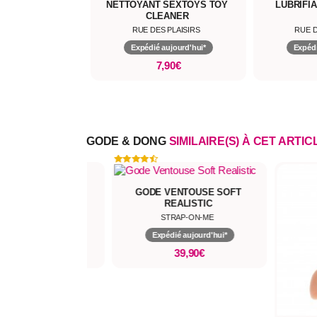
NETTOYANT SEXTOYS TOY
LUBRIFI
CLEANER
RUE DES PLAISIRS
RUE D
Expédié aujourd'hui*
Expédi
7,90€
GODE & DONG
SIMILAIRE(S) À CET ARTIC
PRÉPUCE MAGNI XL
GODE VENTOUSE SOFT
REALISTIC
FUCK & FIST
STRAP-ON-ME
pédié aujourd'hui*
Expédié aujourd'hui*
73,90€
39,90€