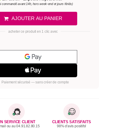
si commandé avant 14h, hors week-end et jours fériés)
AJOUTER AU PANIER
acheter ce produit en 1 clic avec
Paiement sécurisé — sans créer de compte
N SERVICE CLIENT
CLIENTS SATISFAITS
mail ou au 04.91.82.80.15
98% d'avis positifs!