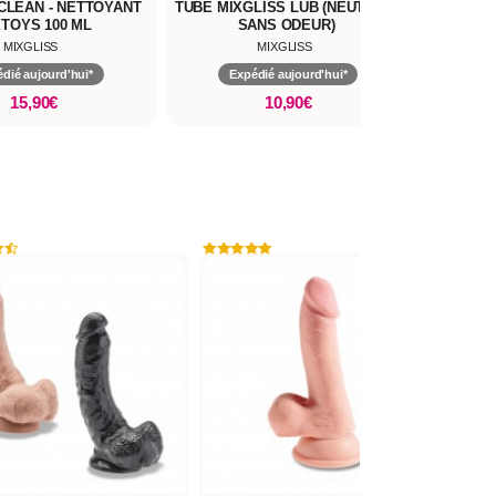
CLEAN - NETTOYANT
TUBE MIXGLISS LUB (NEUTRE &
TOYS 100 ML
SANS ODEUR)
MIXGLISS
MIXGLISS
dié aujourd'hui*
Expédié aujourd'hui*
15,90€
10,90€