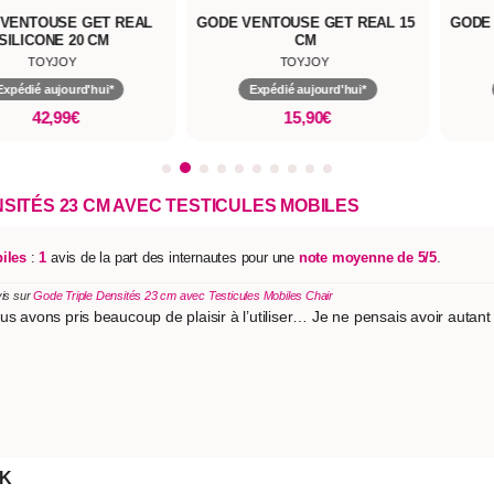
VENTOUSE GET REAL
GODE VENTOUSE GET REAL 15
GODE 
SILICONE 20 CM
CM
TOYJOY
TOYJOY
Expédié aujourd'hui*
Expédié aujourd'hui*
42,99€
15,90€
SITÉS 23 CM AVEC TESTICULES MOBILES
iles
:
1
avis de la part des internautes pour une
note moyenne de 5/5
.
vis sur
Gode Triple Densités 23 cm avec Testicules Mobiles Chair
s avons pris beaucoup de plaisir à l’utiliser… Je ne pensais avoir autant de 
CK