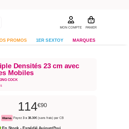
0
MON COMPTE
PANIER
OS PROMOS
1ER SEXTOY
MARQUES
iple Densités 23 cm avec
les Mobiles
KING COCK
is
114
€90
Payez
3 x
38.30€
(sans frais) par CB
En Stock - Expédié Aujourd'hui