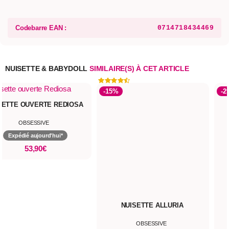
Codebarre EAN :
0714718434469
NUISETTE & BABYDOLL
SIMILAIRE(S) À CET ARTICLE
-15%
-2
SETTE OUVERTE REDIOSA
OBSESSIVE
Expédié aujourd'hui*
53,90€
NUISETTE ALLURIA
OBSESSIVE