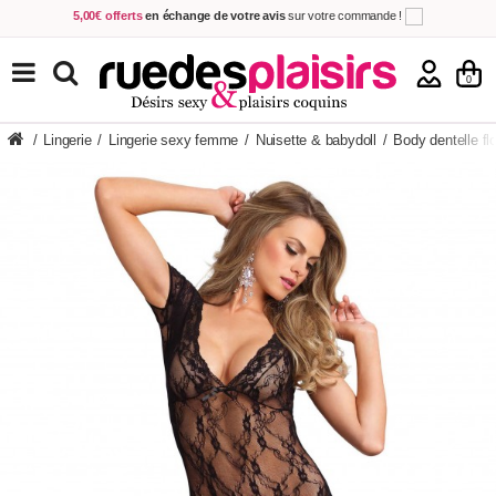
5,00€ offerts
en échange de votre avis
sur votre commande !
Achetez aujourd'hui.
Décidez quand payer !
Livraison en 48h
au prix de 2,90 € !
(Offerte dès 69,00€ d'achat)
TOUS NOS PRODUITS
0
/
Lingerie
/
Lingerie sexy femme
/
Nuisette & babydoll
/
Body dentelle fl