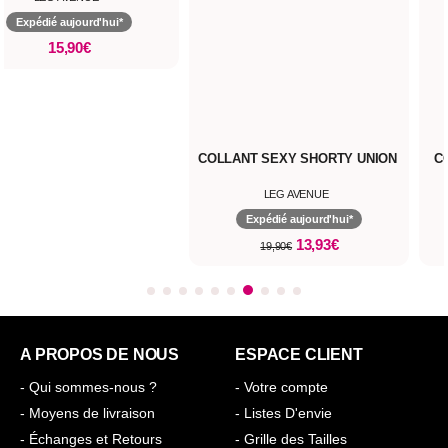
Expédié aujourd'hui*
15,90€
COLLANT SEXY SHORTY UNION
C
LEG AVENUE
Expédié aujourd'hui*
13,93€
19,90€
A PROPOS DE NOUS
ESPACE CLIENT
- Qui sommes-nous ?
- Votre compte
- Moyens de livraison
- Listes D'envie
- Échanges et Retours
- Grille des Tailles