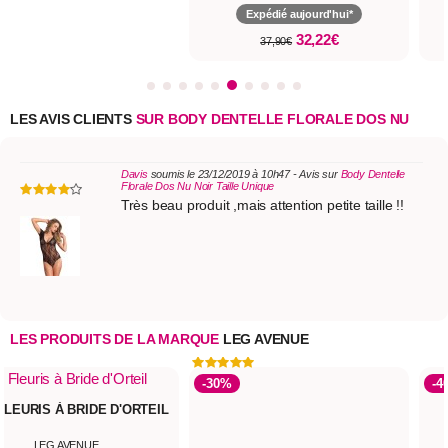
Expédié aujourd'hui*
32,22€
37,90€
LES AVIS CLIENTS
SUR BODY DENTELLE FLORALE DOS NU
Davis
soumis le 23/12/2019 à 10h47 - Avis sur
Body Dentelle
Florale Dos Nu Noir Taille Unique
Très beau produit ,mais attention petite taille !!
LES PRODUITS DE LA MARQUE
LEG AVENUE
-30%
-4
FLEURIS À BRIDE D'ORTEIL
LEG AVENUE