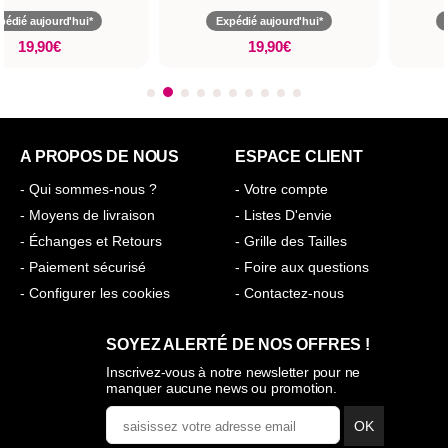
pédié aujourd'hui*
Expédié aujourd'hui*
19,90€
19,90€
A PROPOS DE NOUS
ESPACE CLIENT
- Qui sommes-nous ?
- Votre compte
- Moyens de livraison
- Listes D'envie
- Échanges et Retours
- Grille des Tailles
- Paiement sécurisé
- Foire aux questions
- Configurer les cookies
- Contactez-nous
SOYEZ ALERTÉ DE NOS OFFRES !
Inscrivez-vous à notre newsletter pour ne
manquer aucune news ou promotion.
OK