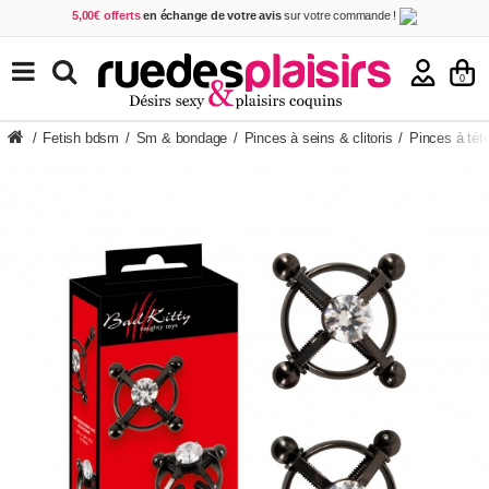
5,00€ offerts
en échange de votre avis
sur votre commande !
Achetez aujourd'hui.
Décidez quand payer !
Livraison en 48h
au prix de 2,90 € !
(Offerte dès 69,00€ d'achat)
TOUS NOS PRODUITS
0
/
Fetish bdsm
/
Sm & bondage
/
Pinces à seins & clitoris
/
Pinces à tét