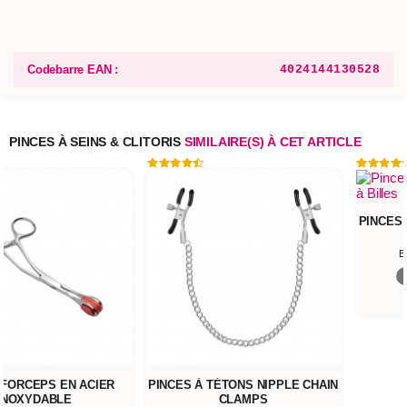
Codebarre EAN :
4024144130528
PINCES À SEINS & CLITORIS
SIMILAIRE(S) À CET ARTICLE
PINCES 
B
 FORCEPS EN ACIER
PINCES À TÉTONS NIPPLE CHAIN
INOXYDABLE
CLAMPS