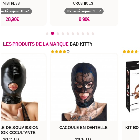
MISTRESS
CRUSHIOUS
pédié aujourd'hui*
Expédié aujourd'hui*
28,90€
9,90€
LES PRODUITS DE LA MARQUE
BAD KITTY
LE DE SOUMISSION
CAGOULE EN DENTELLE
KIT B
OOK OCCULTANTE
BAD KITTY
BAD KITTY