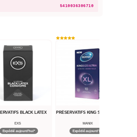
5410036306710
ERVATIFS BLACK LATEX
PRÉSERVATIFS KING SIZE ULTRA
PRÉ
EXS
MANIX
Expédié aujourd'hui*
Expédié aujourd'hui*