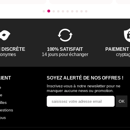
N DISCRÈTE
100% SATISFAIT
PAIEMENT
anonymes
14 jours pour échanger
crypta
IENT
SOYEZ ALERTÉ DE NOS OFFRES !
Inscrivez-vous à notre newsletter pour ne
e
manquer aucune news ou promotion.
ie
OK
illes
estions
ous