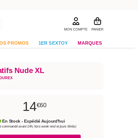
0
MON COMPTE
PANIER
OS PROMOS
1ER SEXTOY
MARQUES
atifs Nude XL
DUREX
14
€60
En Stock - Expédié Aujourd'hui
si commandé avant 14h, hors week-end et jours fériés)