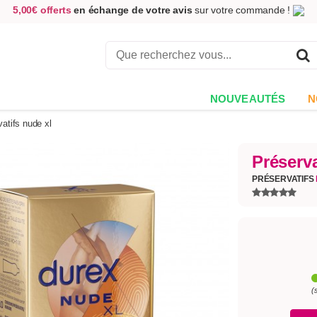
5,00€ offerts
en échange de votre avis
sur votre commande !
Achetez aujourd'hui.
Décidez quand payer !
Livraison en 48h
au prix de 2,90 € !
(Offerte dès 69,00€ d'achat)
NOUVEAUTÉS
N
atifs nude xl
Préserv
PRÉSERVATIFS
(