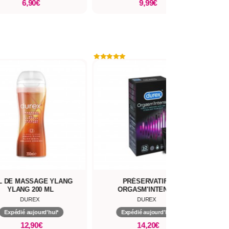
6,90€
9,99€
L DE MASSAGE YLANG
PRÉSERVATIFS
P
YLANG 200 ML
ORGASM'INTENSE
DUREX
DUREX
Expédié aujourd'hui*
Expédié aujourd'hui*
12,90€
14,20€