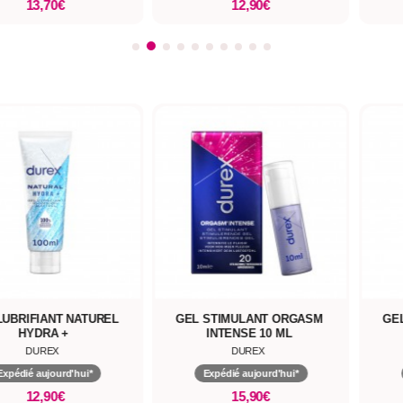
13,70€
12,90€
LUBRIFIANT NATUREL
GEL STIMULANT ORGASM
GE
HYDRA +
INTENSE 10 ML
DUREX
DUREX
Expédié aujourd'hui*
Expédié aujourd'hui*
12,90€
15,90€