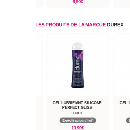
5,90€
6,90€
LES PRODUITS DE LA MARQUE
DUREX
M' INTENSE PURE
GEL LUBRIFIANT SILICONE
GEL 
FANTASY
PERFECT GLISS
DUREX
DUREX
pédié aujourd'hui*
Expédié aujourd'hui*
48,90€
13,90€