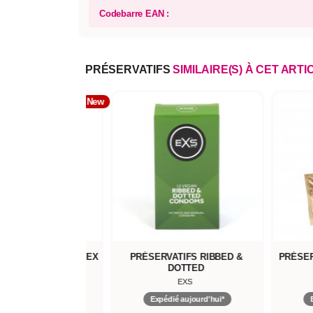
Codebarre EAN :
PRÉSERVATIFS
SIMILAIRE(S) À CET ARTI
New
TIFS PULL NON-LATEX
PRÉSERVATIFS RIBBED &
PRÉSER
DOTTED
EXS
EXS
pédié aujourd'hui*
Expédié aujourd'hui*