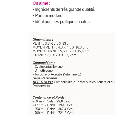
On aime :
• Ingrédients de très grande qualité.
• Parfum modéré.
• Idéal pour les pratiques anales.
Dimensions :
PETIT : 3,8 X 3,8 X 13 cm.
MOYEN PETIT : 4,3 X 4,3 X 16,3 cm.
MOYEN GRAND : 5,5 X 5,5 X 19,4 cm.
GRAND : 7,1 X 7,1 X 22,6 cm.
Composition :
- Cyclopentasiloxane.
- Dimethicone
- Tocophérol Acétate (Vitamine E)
Sans Parabènes.
ATTENTION :
Compatibilité à Tester sur les Jouets et sur
Préservatifs.
Contenance et Poids :
- 89 ml - Poids : 99,8 Grs.
- 177 ml - Poids : 199,6 Grs.
- 354 ml - Poids : 367,4 Grs.
- 709 ml - Poids : 721,2 Grs.