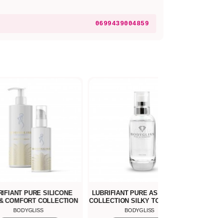
0699439004859
IFIANT PURE SILICONE
LUBRIFIANT PURE AS DIAMOND
LU
& COMFORT COLLECTION
COLLECTION SILKY TOUCH LUBE
BODYGLISS
BODYGLISS