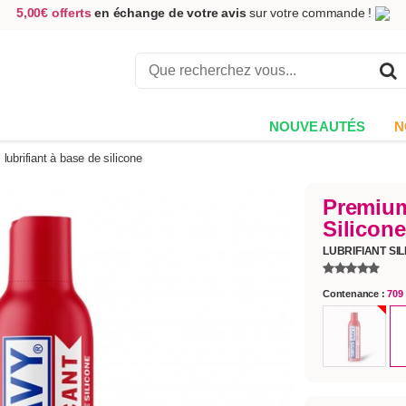
5,00€ offerts
en échange de votre avis
sur votre commande !
Achetez aujourd'hui.
Décidez quand payer !
Livraison en 48h
au prix de 2,90 € !
(Offerte dès 69,00€ d'achat)
NOUVEAUTÉS
N
lubrifiant à base de silicone
Premium
Silicone
LUBRIFIANT SI
Contenance :
709