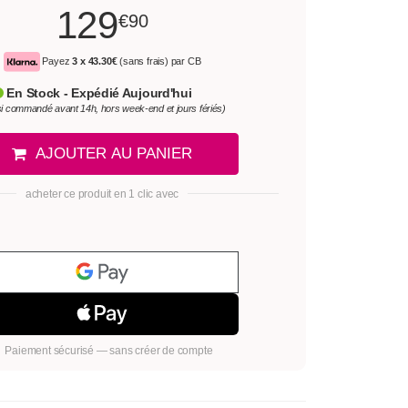
129
€90
Payez
3 x
43.30€
(sans frais) par CB
En Stock - Expédié Aujourd'hui
si commandé avant 14h, hors week-end et jours fériés)
AJOUTER AU PANIER
acheter ce produit en 1 clic avec
Paiement sécurisé — sans créer de compte