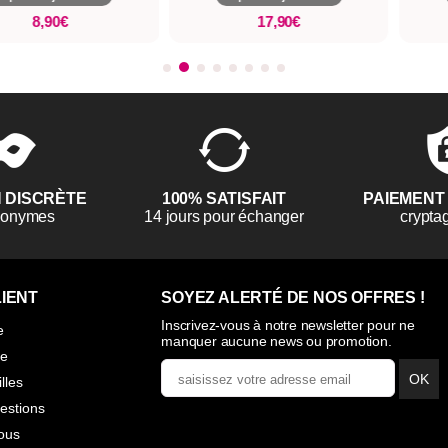
8,90€
17,90€
N DISCRÈTE
100% SATISFAIT
PAIEMENT
anonymes
14 jours pour échanger
crypta
IENT
SOYEZ ALERTÉ DE NOS OFFRES !
Inscrivez-vous à notre newsletter pour ne
e
manquer aucune news ou promotion.
ie
OK
illes
estions
ous