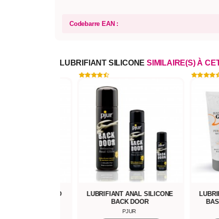
Codebarre EAN :
LUBRIFIANT SILICONE
SIMILAIRE(S) À CE
ANT SILICONE TOKO
LUBRIFIANT ANAL SILICONE
LUBRI
BACK DOOR
BAS
SHUNGA
PJUR