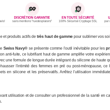
DISCRÉTION GARANTIE
EN TOUTE SÉCURITÉ
U
vis!
sans mentions "ruedesplaisirs"
100% Sécurisé Cryptage SSL
par 
 et produits actifs de
très haut de gamme
pour sublimer vos soi
de
Swiss Navy®
se présente comme l'outil inévitable pour les
pr
n anti-fuite, ce lubrifiant haut de gamme amplifie votre expérien
vec une formule de longue durée intégrant du silicone de haute qu
ausser l'intimité des femmes en pré ou post-ménopause, ce lubr
s en silicone et les préservatifs. Arrêtez l'utilisation immédiate
e avant utilisation et de consulter un professionnel de la santé e
s.