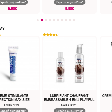
Expédié aujourd'hui*
Expédié aujourd'hui*
5,90€
9,90€
AVY
ÈME STIMULANTE
LUBRIFIANT CHAUFFANT
CRÈME
RECTION MAX SIZE
EMBRASSABLE 4 EN 1 PLAYFUL
FLAVORS
SWISS NAVY
SWISS NAVY
Expédié aujourd'hui*
Expédié aujourd'hui*