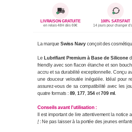
LIVRAISON GRATUITE
100% SATISFAIT
en relais 48H dès 69€
14 jours pour changer d'a
La marque
Swiss Navy
conçoit des cosmétique
Le
Lubrifiant Premium à Base de Silicone
friendly avec son flacon étanche et son boucho
accru et sa durabilité exceptionnelle. Conçu a
une douceur veloutée inégalée. Idéal pour reh
assurez-vous de sa compatibilité avec les jouet
quatre formats :
89
,
177
,
354
et
709 ml
.
Conseils avant l'utilisation :
Il est important de lire attentivement la notic
!
: Ne pas laisser à la portée des jeunes enfant