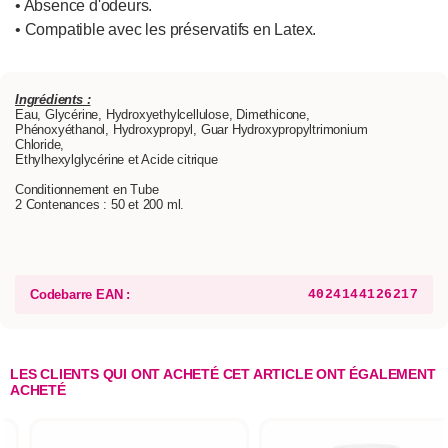
• Absence d'odeurs.
• Compatible avec les préservatifs en Latex.
Ingrédients :
Eau, Glycérine, Hydroxyethylcellulose, Dimethicone,
Phénoxyéthanol, Hydroxypropyl, Guar Hydroxypropyltrimonium
Chloride,
Ethylhexylglycérine et Acide citrique
Conditionnement en Tube
2 Contenances : 50 et 200 ml.
Codebarre EAN :
4024144126217
LES CLIENTS QUI ONT ACHETÉ CET ARTICLE ONT ÉGALEMENT
ACHETÉ