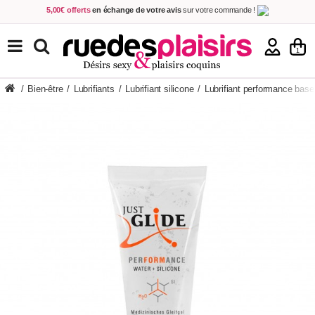
5,00€ offerts
en échange de votre avis
sur votre commande !
Achetez aujourd'hui.
Décidez quand payer !
Livraison en 48h
au prix de 2,90 € !
(Offerte dès 69,00€ d'achat)
TOUS NOS PRODUITS
1
/
Bien-être
/
Lubrifiants
/
Lubrifiant silicone
/
Lubrifiant performance base 