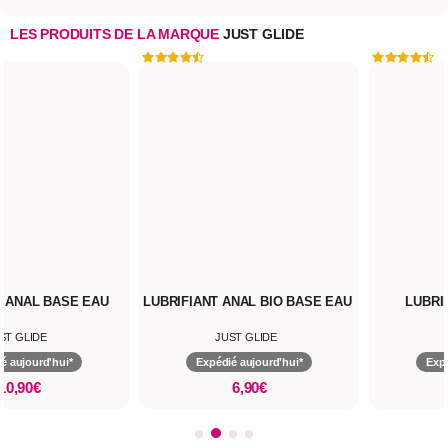
LES PRODUITS DE LA MARQUE
JUST GLIDE
 ANAL BIO BASE EAU
LUBRIFIANT BASE EAU
JUST GLIDE
JUST GLIDE
dié aujourd'hui*
Expédié aujourd'hui*
6,90€
10,90€