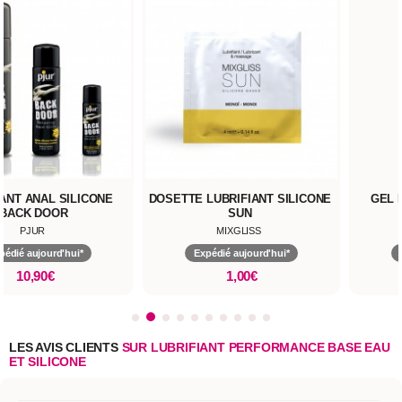
IANT ANAL SILICONE
DOSETTE LUBRIFIANT SILICONE
GEL 
BACK DOOR
SUN
PJUR
MIXGLISS
pédié aujourd'hui*
Expédié aujourd'hui*
10,90€
1,00€
LES AVIS CLIENTS
SUR LUBRIFIANT PERFORMANCE BASE EAU
ET SILICONE