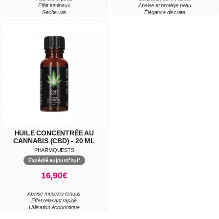
Effet lumineux
Apaise et protège peau
Sèche vite
Élégance discrète
HUILE CONCENTRÉE AU
CANNABIS (CBD) - 20 ML
PHARMQUESTS
Expédié aujourd'hui*
16,90€
Apaise muscles tendus
Effet relaxant rapide
Utilisation économique