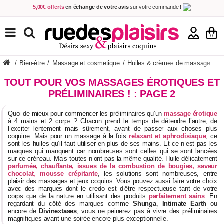
5,00€ offerts
en échange de votre avis
sur votre commande !
Achetez aujourd'hui.
Décidez quand payer !
Livraison en 48h
au prix de 2,90 € !
(Offerte dès 69,00€ d'achat)
TOUS NOS PRODUITS
0
/
Bien-être
/
Massage et cosmetique
/
Huiles & crèmes de massage
TOUT POUR VOS MASSAGES ÉROTIQUES ET
PRÉLIMINAIRES ! : PAGE 2
Quoi de mieux pour commencer les préliminaires qu’un
massage érotique
à 4 mains et 2 corps ? Chacun prend le temps de détendre l’autre, de
l’exciter lentement mais sûrement, avant de passer aux choses plus
coquine. Mais pour un massage à la fois
relaxant et aphrodisiaque
, ce
sont les huiles qu’il faut utiliser en plus de ses mains. Et ce n’est pas les
marques qui manquent car nombreuses sont celles qui se sont lancées
sur ce créneau. Mais toutes n’ont pas la même qualité. Huile délicatement
parfumée, chauffante, issues de la combustion de bougies, saveur
chocolat, mousse crépitante
, les solutions sont nombreuses, entre
plaisir des massages et jeux coquins. Vous pouvez aussi faire votre choix
avec des marques dont le credo est d’être respectueuse tant de votre
corps que de la nature en utilisant des produits
parfaitement sains
. En
regardant du côté des marques comme
Shunga
,
Intimate Earth
ou
encore de
Divinextases
, vous ne peinerez pas à vivre des préliminaires
magnifiques avant une soirée encore plus exceptionnelle.