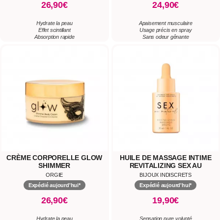
26,90€
24,90€
Hydrate la peau
Apaisement musculaire
Effet scintillant
Usage précis en spray
Absorption rapide
Sans odeur gênante
CRÈME CORPORELLE GLOW
HUILE DE MASSAGE INTIME
SHIMMER
REVITALIZING SEX AU
NATUREL
ORGIE
BIJOUX INDISCRETS
Expédié aujourd'hui*
Expédié aujourd'hui*
26,90€
19,90€
Hydrate la peau
Sensation pure volupté