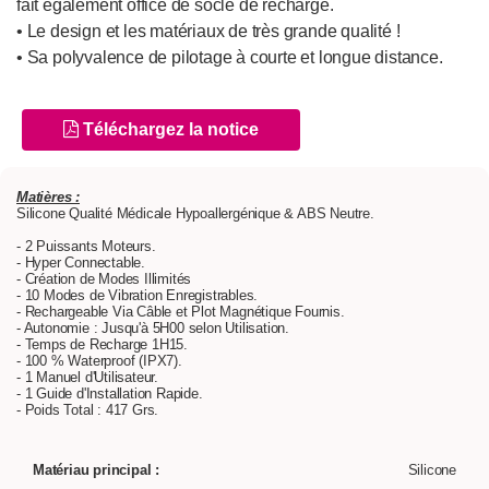
fait également office de socle de recharge.
• Le design et les matériaux de très grande qualité !
• Sa polyvalence de pilotage à courte et longue distance.
Téléchargez la notice
Matières :
Silicone Qualité Médicale Hypoallergénique & ABS Neutre.
- 2 Puissants Moteurs.
- Hyper Connectable.
- Création de Modes Illimités
- 10 Modes de Vibration Enregistrables.
- Rechargeable Via Câble et Plot Magnétique Fournis.
- Autonomie : Jusqu'à 5H00 selon Utilisation.
- Temps de Recharge 1H15.
- 100 % Waterproof (IPX7).
- 1 Manuel d'Utilisateur.
- 1 Guide d'Installation Rapide.
- Poids Total : 417 Grs.
Matériau principal :
Silicone