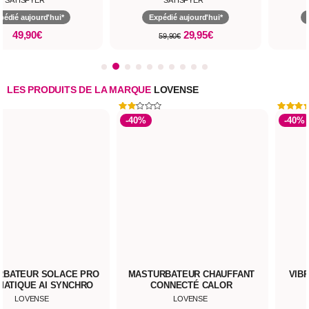
SATISFYER
ZALO
Expédié aujourd'hui*
Expédié aujourd'hui*
29,95€
99,00€
59,90€
LES PRODUITS DE LA MARQUE
LOVENSE
-40%
-40%
RBATEUR SOLACE PRO
MASTURBATEUR CHAUFFANT
VIB
ATIQUE AI SYNCHRO
CONNECTÉ CALOR
LOVENSE
LOVENSE