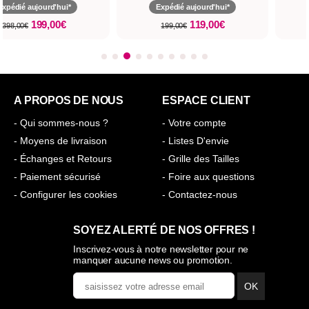
Expédié aujourd'hui*
Expédié aujourd'hui*
199,00€
119,00€
398,00€
199,00€
A PROPOS DE NOUS
ESPACE CLIENT
- Qui sommes-nous ?
- Votre compte
- Moyens de livraison
- Listes D'envie
- Échanges et Retours
- Grille des Tailles
- Paiement sécurisé
- Foire aux questions
- Configurer les cookies
- Contactez-nous
SOYEZ ALERTÉ DE NOS OFFRES !
Inscrivez-vous à notre newsletter pour ne
manquer aucune news ou promotion.
OK