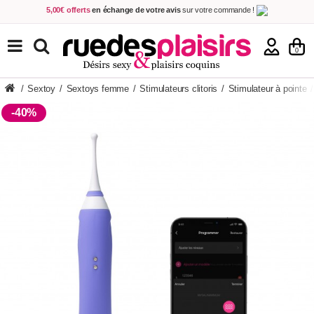
5,00€ offerts
en échange de votre avis
sur votre commande !
Achetez aujourd'hui.
Décidez quand payer !
Livraison en 48h
au prix de 2,90 € !
(Offerte dès 69,00€ d'achat)
TOUS NOS PRODUITS
0
/
Sextoy
/
Sextoys femme
/
Stimulateurs clitoris
/
Stimulateur à pointe
/
-40%