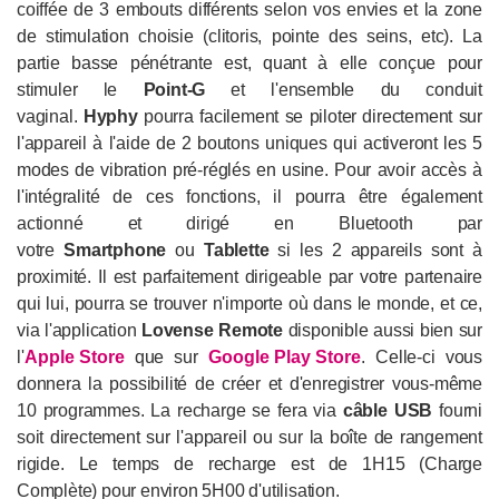
coiffée de 3 embouts différents selon vos envies et la zone
de stimulation choisie (clitoris, pointe des seins, etc). La
partie basse pénétrante est, quant à elle conçue pour
stimuler le
Point-G
et l'ensemble du conduit
vaginal.
Hyphy
pourra facilement se piloter directement sur
l'appareil à l'aide de 2 boutons uniques qui activeront les 5
modes de vibration pré-réglés en usine. Pour avoir accès à
l'intégralité de ces fonctions, il pourra être également
actionné et dirigé en Bluetooth par
votre
Smartphone
ou
Tablette
si les 2 appareils sont à
proximité. Il est parfaitement dirigeable par votre partenaire
qui lui, pourra se trouver n'importe où dans le monde, et ce,
via l'application
Lovense Remote
disponible aussi bien sur
l'
Apple Store
que sur
Google Play Store
. Celle-ci vous
donnera la possibilité de créer et d'enregistrer vous-même
10 programmes. La recharge se fera via
câble USB
fourni
soit directement sur l'appareil ou sur la boîte de rangement
rigide. Le temps de recharge est de 1H15 (Charge
Complète) pour environ 5H00 d'utilisation.