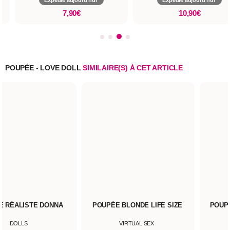
Expédié aujourd'hui*
Expédié aujourd'hui*
10,90€
5,90€
POUPÉE - LOVE DOLL
SIMILAIRE(S) À CET ARTICLE
E RÉALISTE DONNA
POUPÉE BLONDE LIFE SIZE
POUP
DOLLS
VIRTUAL SEX