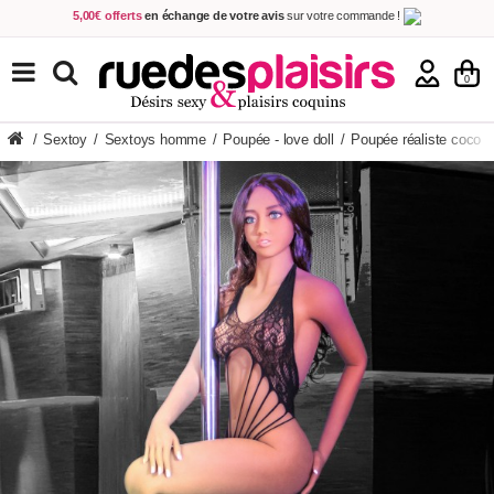
5,00€ offerts
en échange de votre avis
sur votre commande !
Achetez aujourd'hui.
Décidez quand payer !
Livraison en 48h
au prix de 2,90 € !
(Offerte dès 69,00€ d'achat)
TOUS NOS PRODUITS
0
/
Sextoy
/
Sextoys homme
/
Poupée - love doll
/
Poupée réaliste coco