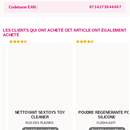
Codebarre EAN :
8714273544667
LES CLIENTS QUI ONT ACHETÉ CET ARTICLE ONT ÉGALEMENT
ACHETÉ
OY
POUDRE RÉGÉNÉRANTE POUR
POCHETTE POUR SEX
SILICONE
FLESHLIGHT
RUE DES PLAISIRS