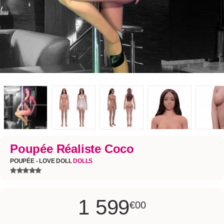
Poupée Réaliste Coco
POUPÉE - LOVE DOLL
DOLLS
1 599
€00