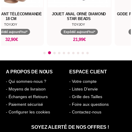
RANT TÉLÉCOMMANDÉ
JOUET ANAL ORNÉ DIAMOND
GODE P
18 CM
STAR BEADS
TOYJOY
TOYJOY
pédié aujourd'hui*
Expédié aujourd'hui*
32,90€
21,99€
A PROPOS DE NOUS
ESPACE CLIENT
- Qui sommes-nous ?
- Votre compte
- Moyens de livraison
- Listes D'envie
- Échanges et Retours
- Grille des Tailles
- Paiement sécurisé
- Foire aux questions
- Configurer les cookies
- Contactez-nous
SOYEZ ALERTÉ DE NOS OFFRES !