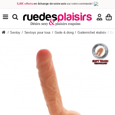
5,00€ offerts
en échange de votre avis
sur votre commande !
Achetez aujourd'hui.
Décidez quand payer !
Livraison en 48h
au prix de 2,90 € !
(Offerte dès 69,00€ d'achat)
TOUS NOS PRODUITS
0
/
Sextoy
/
Sextoys pour tous
/
Gode & dong
/
Godemichet réaliste
/
God