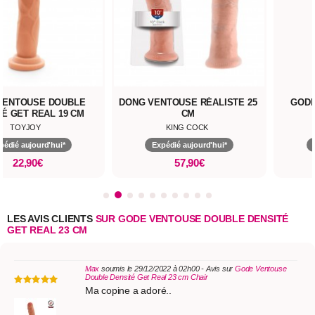
VENTOUSE DOUBLE
DONG VENTOUSE RÉALISTE 25
GODE
TÉ GET REAL 19 CM
CM
TOYJOY
KING COCK
pédié aujourd'hui*
Expédié aujourd'hui*
22,90€
57,90€
LES AVIS CLIENTS
SUR GODE VENTOUSE DOUBLE DENSITÉ
GET REAL 23 CM
Max
soumis le 29/12/2022 à 02h00 - Avis sur
Gode Ventouse
Double Densité Get Real 23 cm Chair
Ma copine a adoré..