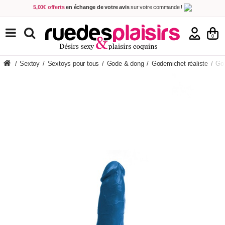
5,00€ offerts
en échange de votre avis
sur votre commande !
Achetez aujourd'hui.
Décidez quand payer !
Livraison en 48h
au prix de 2,90 € !
(Offerte dès 69,00€ d'achat)
TOUS NOS PRODUITS
0
/
Sextoy
/
Sextoys pour tous
/
Gode & dong
/
Godemichet réaliste
/
God