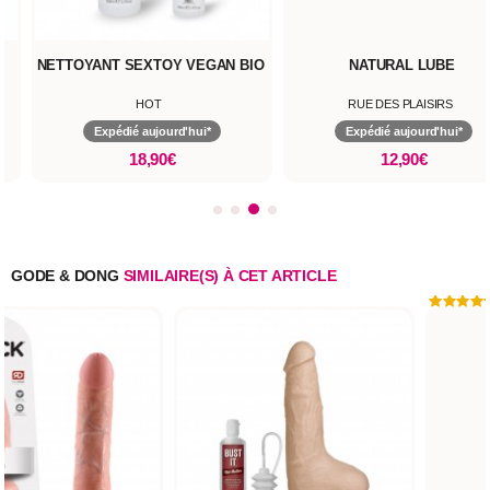
YANT SEXTOY VEGAN BIO
NATURAL LUBE
L
HOT
RUE DES PLAISIRS
Expédié aujourd'hui*
Expédié aujourd'hui*
18,90€
12,90€
GODE & DONG
SIMILAIRE(S) À CET ARTICLE