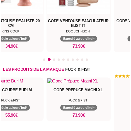
NTOUSE RÉALISTE 20
GODE VENTOUSE ÉJACULATEUR
GODE V
CM
BUST IT
KING COCK
DOC JOHNSON
pédié aujourd'hui*
Expédié aujourd'hui*
34,90€
73,90€
LES PRODUITS DE LA MARQUE
FUCK & FIST
 PRÉPUCE MAGNI XL
FUCK & FIST
Expédié aujourd'hui*
73,90€