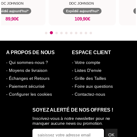
DOC JOHNSON
DOC JOHNSON
pédié aujourd'hui*
Expédié aujourd'hui*
89,90€
109,90€
A PROPOS DE NOUS
ESPACE CLIENT
- Qui sommes-nous ?
- Votre compte
- Moyens de livraison
- Listes D'envie
- Échanges et Retours
- Grille des Tailles
- Paiement sécurisé
- Foire aux questions
- Configurer les cookies
- Contactez-nous
SOYEZ ALERTÉ DE NOS OFFRES !
Inscrivez-vous à notre newsletter pour ne
manquer aucune news ou promotion.
OK