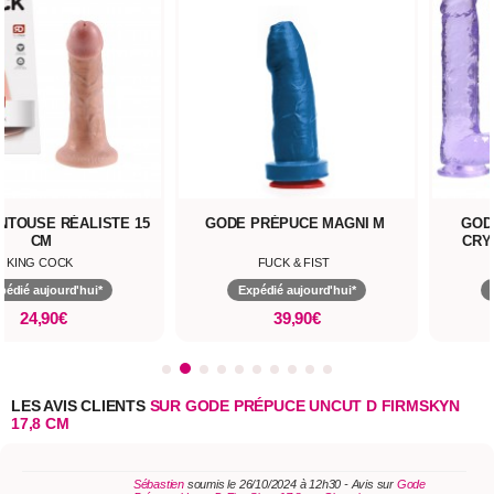
NTOUSE RÉALISTE 15
GODE PRÉPUCE MAGNI M
GOD
CM
CRY
KING COCK
FUCK & FIST
pédié aujourd'hui*
Expédié aujourd'hui*
24,90€
39,90€
LES AVIS CLIENTS
SUR GODE PRÉPUCE UNCUT D FIRMSKYN
17,8 CM
Sébastien
soumis le 26/10/2024 à 12h30 - Avis sur
Gode