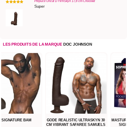
Prépuce Uncut D FirmSkyn 17,8 cm Chocolat
Super
LES PRODUITS DE LA MARQUE
DOC JOHNSON
 SIGNATURE BAM
GODE REALISTIC ULTRASKYN 30
MASTUR
CM VIBRANT SAFAREE SAMUELS
SIG