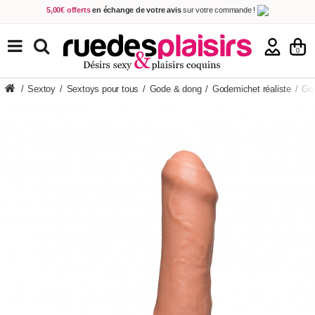
5,00€ offerts
en échange de votre avis
sur votre commande !
Achetez aujourd'hui.
Décidez quand payer !
Livraison en 48h
au prix de 2,90 € !
(Offerte dès 69,00€ d'achat)
TOUS NOS PRODUITS
0
/
Sextoy
/
Sextoys pour tous
/
Gode & dong
/
Godemichet réaliste
/
God