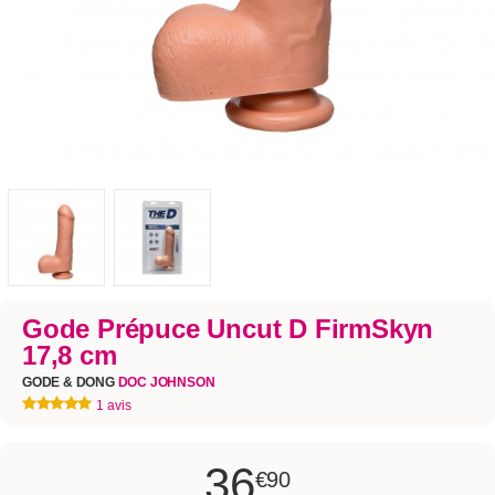
Gode Prépuce Uncut D FirmSkyn
17,8 cm
GODE & DONG
DOC JOHNSON
1 avis
36
€90