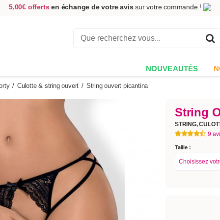
5,00€ offerts
en échange de votre avis
sur votre commande !
Achetez aujourd'hui.
Décidez quand payer !
Livraison en 48h
au prix de 2,90 € !
(Offerte dès 69,00€ d'achat)
NOUVEAUTÉS
N
orty
/
Culotte & string ouvert
/
String ouvert picantina
String O
STRING, CULO
9 av
Taille :