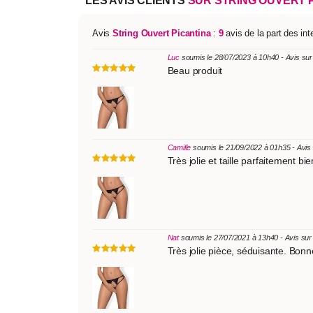
LES AVIS CLIENTS
SUR STRING OUVERT 
Avis
String Ouvert Picantina
:
9
avis de la part des in
Luc
soumis le 28/07/2023 à 10h40 - Avis su
Beau produit
Camille
soumis le 21/09/2022 à 01h35 - Avis
Très jolie et taille parfaitement bie
Nat
soumis le 27/07/2021 à 13h40 - Avis su
Très jolie pièce, séduisante. Bonne