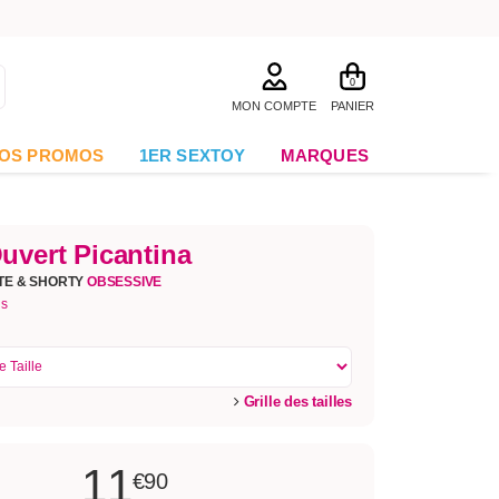
0
MON COMPTE
PANIER
OS PROMOS
1ER SEXTOY
MARQUES
uvert Picantina
TTE & SHORTY
OBSESSIVE
is
Grille des tailles
11
€90