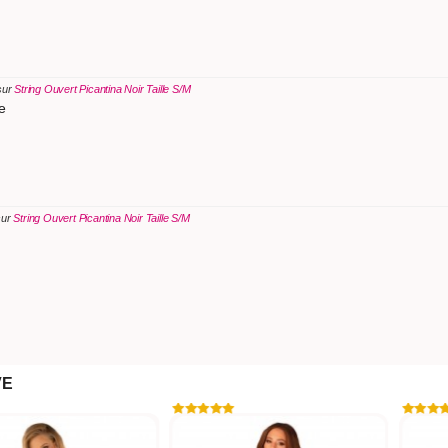
sur
String Ouvert Picantina Noir Taille S/M
e
sur
String Ouvert Picantina Noir Taille S/M
VE