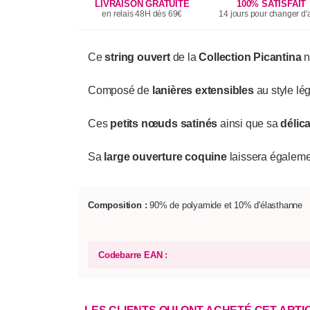
LIVRAISON GRATUITE
100% SATISFAIT
en relais 48H dès 69€
14 jours pour changer d'a
Ce
string ouvert
de la
Collection Picantina
n
Composé de
lanières extensibles
au style lég
Ces
petits nœuds satinés
ainsi que sa
délica
Sa
large ouverture coquine
laissera égaleme
Composition :
90% de polyamide et 10% d'élasthanne
Codebarre EAN :