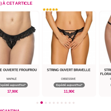
) À CET ARTICLE
E OUVERTE FROUFROU
STRING OUVERT BRAVELLE
STR
FLORA
MAPALÉ
OBSESSIVE
Expédié aujourd'hui*
Expédié aujourd'hui*
17,90€
11,90€