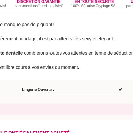
DISCRÉTION GARANTIE
EN TOUTE SÉCURITÉ
U
vis!
sans mentions "ruedesplaisirs"
100% Sécurisé Cryptage SSL
par 
e manque pas de piquant !
èrement bondage, il est par ailleurs très sexy et élégant ...
te dentelle
comblerons toutes vos attentes en terme de séduction
nt libre cours à vos envies du moment.
Lingerie Ouverte :