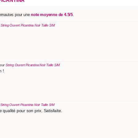
PICANTINA
ternautes pour une
note moyenne de 4.5/5
.
r
String Ouvert Picantina Noir Taille S/M
 sur
String Ouvert Picantina Noir Taille S/M
n !
r
String Ouvert Picantina Noir Taille S/M
 qualité pour son prix. Satisfaite.