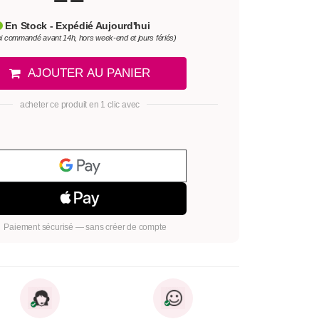
En Stock - Expédié Aujourd'hui
si commandé avant 14h, hors week-end et jours fériés)
AJOUTER AU PANIER
acheter ce produit en 1 clic avec
Paiement sécurisé — sans créer de compte