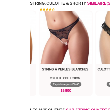
STRING, CULOTTE & SHORTY
SIMILAIRE(S
NG ROUGE OUVERT
STRING À PERLES BLANCHES
CULOTT
TELLI COLLECTION
COTTELLI COLLECTION
pédié aujourd'hui*
Expédié aujourd'hui*
19,90€
19,90€