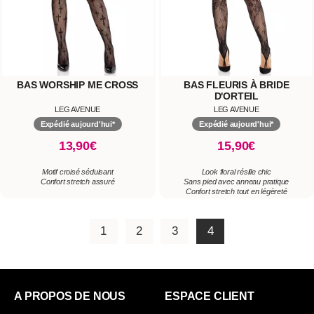
BAS WORSHIP ME CROSS
BAS FLEURIS À BRIDE
D'ORTEIL
LEG AVENUE
LEG AVENUE
Expédié aujourd'hui*
Expédié aujourd'hui*
13,90€
15,90€
Motif croisé séduisant
Look floral résille chic
Confort stretch assuré
Sans pied avec anneau pratique
Confort stretch tout en légèreté
1
2
3
4
A PROPOS DE NOUS
ESPACE CLIENT