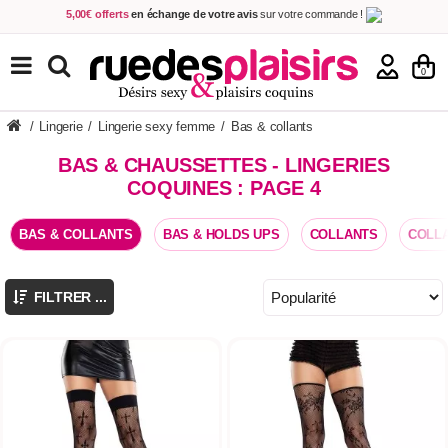
5,00€ offerts
en échange de votre avis
sur votre commande !
Achetez aujourd'hui.
Décidez quand payer !
Livraison en 48h
au prix de 2,90 € !
(Offerte dès 69,00€ d'achat)
TOUS NOS PRODUITS
0
/
Lingerie
/
Lingerie sexy femme
/
Bas & collants
BAS & CHAUSSETTES - LINGERIES
COQUINES : PAGE 4
BAS & COLLANTS
BAS & HOLDS UPS
COLLANTS
COLL
FILTRER ...