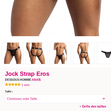
Jock Strap Eros
DESSOUS HOMME
ANAÏS
1 avis
Taille :
Grille des tailles