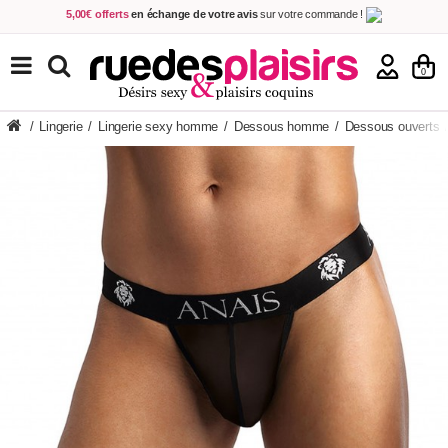
5,00€ offerts
en échange de votre avis
sur votre commande !
Achetez aujourd'hui.
Décidez quand payer !
Livraison en 48h
au prix de 2,90 € !
(Offerte dès 69,00€ d'achat)
TOUS NOS PRODUITS
0
/
Lingerie
/
Lingerie sexy homme
/
Dessous homme
/
Dessous ouverts