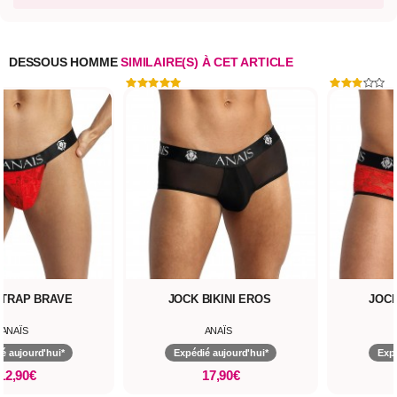
DESSOUS HOMME
SIMILAIRE(S) À CET ARTICLE
STRAP BRAVE
JOCK BIKINI EROS
JOCK
ANAÏS
ANAÏS
é aujourd'hui*
Expédié aujourd'hui*
Expé
12,90€
17,90€