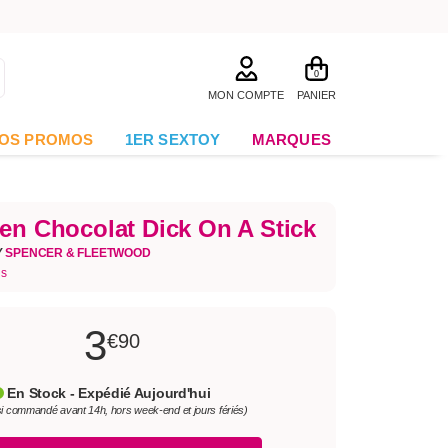
0
MON COMPTE
PANIER
OS PROMOS
1ER SEXTOY
MARQUES
 en Chocolat Dick On A Stick
Y
SPENCER & FLEETWOOD
is
3
€90
En Stock - Expédié Aujourd'hui
si commandé avant 14h, hors week-end et jours fériés)