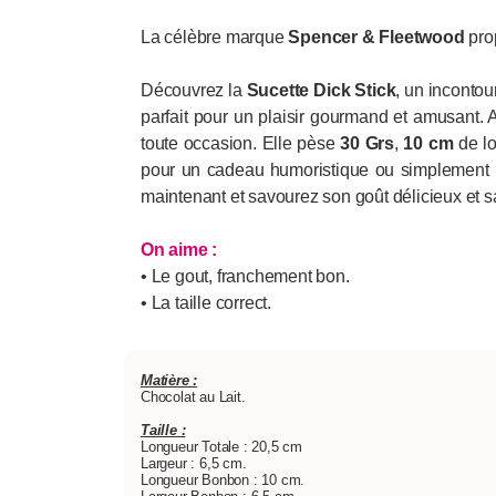
La célèbre marque
Spencer & Fleetwood
pro
Découvrez la
Sucette Dick Stick
, un incontou
parfait pour un plaisir gourmand et amusant. Av
toute occasion. Elle pèse
30 Grs
,
10 cm
de l
pour un cadeau humoristique ou simplement po
maintenant et savourez son goût délicieux et 
On aime :
• Le gout, franchement bon.
• La taille correct.
Matière :
Chocolat au Lait.
Taille :
Longueur Totale : 20,5 cm
Largeur : 6,5 cm.
Longueur Bonbon : 10 cm.