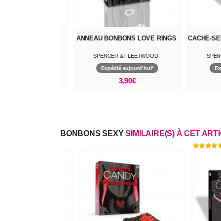
ÊTEMENTS CANDY
ANNEAU BONBONS LOVE RINGS
CACHE-SE
LOVERS
ER & FLEETWOOD
SPENCER & FLEETWOOD
SPEN
dié aujourd'hui*
Expédié aujourd'hui*
Ex
6,90€
3,90€
BONBONS SEXY
SIMILAIRE(S) À CET ART