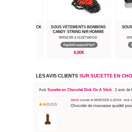
PÉNIS RAINBOW COCK
SOUS VÊTEMENTS BONBONS
SOUS
POP
CANDY STRING N/R HOMME
CER & FLEETWOOD
SPENCER & FLEETWOOD
SP
pédié aujourd'hui*
Expédié aujourd'hui*
3,90€
6,90€
LES AVIS CLIENTS
SUR SUCETTE EN CHOC
Avis
Sucette en Chocolat Dick On A Stick
:
1
avis de 
Martin
soumis le 08/05/2025 à 21h54 - Avis 
Chocolat de mauvaise qualité pour