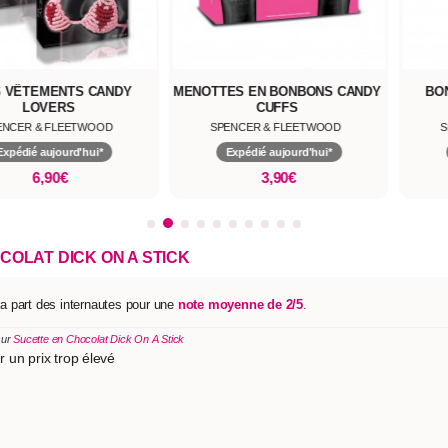
 VÊTEMENTS CANDY
MENOTTES EN BONBONS CANDY
BO
LOVERS
CUFFS
ENCER & FLEETWOOD
SPENCER & FLEETWOOD
S
Expédié aujourd'hui*
Expédié aujourd'hui*
6,90€
3,90€
OLAT DICK ON A STICK
la part des internautes pour une
note moyenne de 2/5
.
sur
Sucette en Chocolat Dick On A Stick
 un prix trop élevé