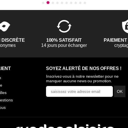
N DISCRÈTE
100% SATISFAIT
PAIEMENT
anonymes
14 jours pour échanger
crypta
IENT
SOYEZ ALERTÉ DE NOS OFFRES !
Inscrivez-vous à notre newsletter pour ne
e
manquer aucune news ou promotion.
ie
OK
illes
estions
ous