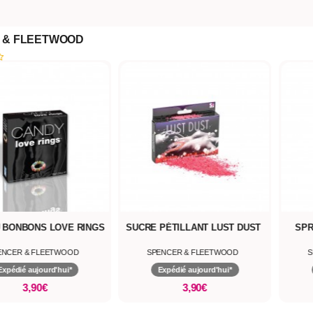
 & FLEETWOOD
 BONBONS LOVE RINGS
SUCRE PÉTILLANT LUST DUST
SPR
ENCER & FLEETWOOD
SPENCER & FLEETWOOD
S
Expédié aujourd'hui*
Expédié aujourd'hui*
3,90€
3,90€