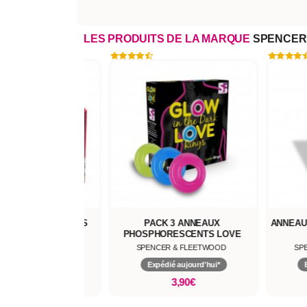
LES PRODUITS DE LA MARQUE
SPENCER
NTI-STRESS STRESS
PACK 3 ANNEAUX
ANNEAU
BREASTS
PHOSPHORESCENTS LOVE
RINGS
CER & FLEETWOOD
SPENCER & FLEETWOOD
SP
pédié aujourd'hui*
Expédié aujourd'hui*
5,90€
3,90€