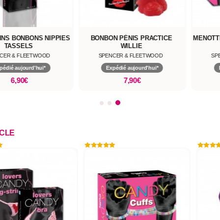
INS BONBONS NIPPIES
BONBON PÉNIS PRACTICE
MENOTT
TASSELS
WILLIE
CER & FLEETWOOD
SPENCER & FLEETWOOD
SP
pédié aujourd'hui*
Expédié aujourd'hui*
6,90€
7,90€
ICLE