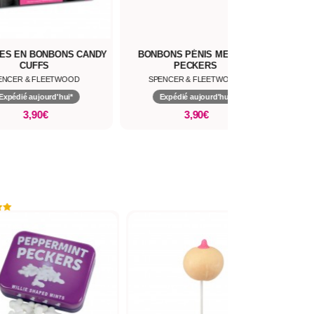
ES EN BONBONS CANDY
BONBONS PÉNIS MENTHE
CUFFS
PECKERS
ENCER & FLEETWOOD
SPENCER & FLEETWOOD
Expédié aujourd'hui*
Expédié aujourd'hui*
3,90€
3,90€