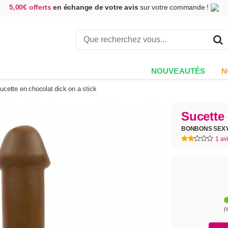
5,00€ offerts
en échange de votre avis
sur votre commande !
Achetez aujourd'hui.
Décidez quand payer !
Livraison en 48h
au prix de 2,90 € !
(Offerte dès 69,00€ d'achat)
NOUVEAUTÉS
N
ucette en chocolat dick on a stick
Sucette
BONBONS SEX
1 av
(