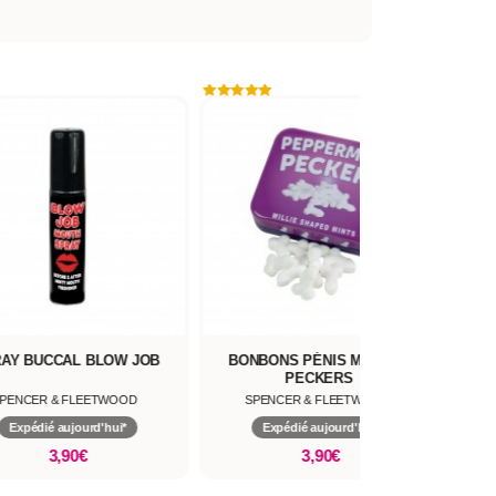
AY BUCCAL BLOW JOB
BONBONS PÉNIS MENTHE
SO
PECKERS
CA
PENCER & FLEETWOOD
SPENCER & FLEETWOOD
Expédié aujourd'hui*
Expédié aujourd'hui*
3,90€
3,90€