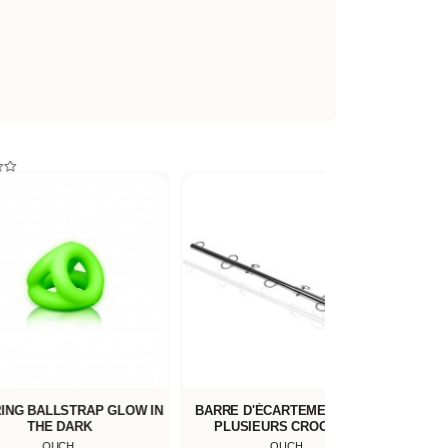
ING BALLSTRAP GLOW IN
BARRE D'ÉCARTEMENT AVEC
PL
THE DARK
PLUSIEURS CROCHETS
OUCH
OUCH