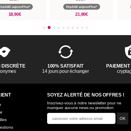
Expédié aujourd'hui*
Expédié aujourd'hui*
18,90€
21,90€
N DISCRÈTE
100% SATISFAIT
PAIEMENT
anonymes
14 jours pour échanger
crypta
IENT
SOYEZ ALERTÉ DE NOS OFFRES !
Inscrivez-vous à notre newsletter pour ne
e
manquer aucune news ou promotion.
ie
OK
illes
estions