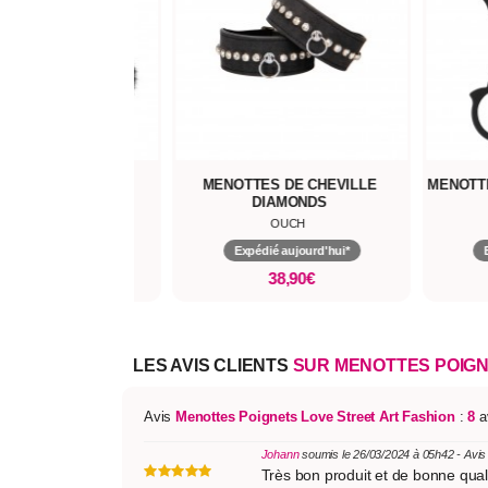
OTTES ZA ZA ZU
MENOTTES DE CHEVILLE
MENOTTE
DIAMONDS
JOUX INDISCRETS
OUCH
pédié aujourd'hui*
Expédié aujourd'hui*
15,90€
38,90€
LES AVIS CLIENTS
SUR MENOTTES POIGN
Avis
Menottes Poignets Love Street Art Fashion
:
8
av
Johann
soumis le 26/03/2024 à 05h42 - Avis
Très bon produit et de bonne quali