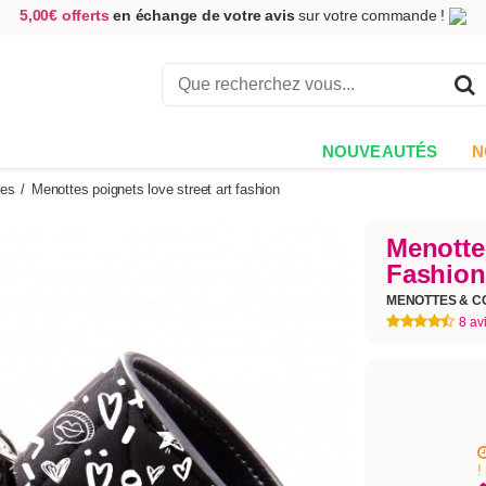
5,00€ offerts
en échange de votre avis
sur votre commande !
Achetez aujourd'hui.
Décidez quand payer !
Livraison en 48h
au prix de 2,90 € !
(Offerte dès 69,00€ d'achat)
NOUVEAUTÉS
N
tes
/
Menottes poignets love street art fashion
Menotte
Fashion
MENOTTES & C
8 av
!