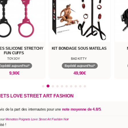
S SILICONE STRETCHY
KIT BONDAGE SOUS MATELAS
FUN CUFFS
TOYJOY
BAD KITTY
Expédié aujourd'hui*
Expédié aujourd'hui*
9,90€
49,90€
ETS LOVE STREET ART FASHION
is de la part des internautes pour une
note moyenne de 4.8/5
.
 sur
Menottes Poignets Love Street Art Fashion Noir
té !