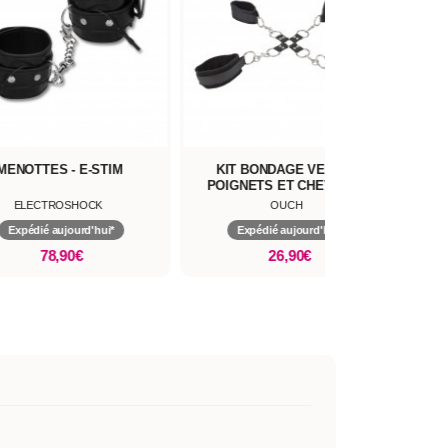
MENOTTES - E-STIM
KIT BONDAGE VELCRO
COR
POIGNETS ET CHEVILLES
ELECTROSHOCK
OUCH
Expédié aujourd'hui*
Expédié aujourd'hui*
78,90€
26,90€