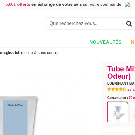
5,00€ offerts
en échange de votre avis
sur votre commande !
Achetez aujourd'hui.
Décidez quand payer !
Livraison en 48h
au prix de 2,90 € !
(Offerte dès 69,00€ d'achat)
NOUVEAUTÉS
N
mixgliss lub (neutre & sans odeur)
Tube Mi
Odeur)
LUBRIFIANT BA
28 a
Contenance :
70 