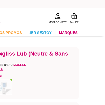
0
MON COMPTE
PANIER
OS PROMOS
1ER SEXTOY
MARQUES
xgliss Lub (Neutre & Sans
SE D'EAU
MIXGLISS
vis
ml