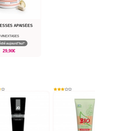
ESSES APAISÉES
IVINEXTASES
dié aujourd'hui*
29,90€