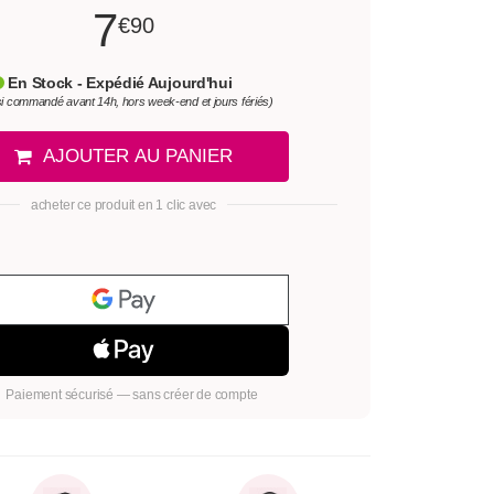
7
€90
En Stock - Expédié Aujourd'hui
si commandé avant 14h, hors week-end et jours fériés)
AJOUTER AU PANIER
acheter ce produit en 1 clic avec
Paiement sécurisé — sans créer de compte