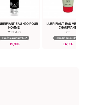
UBRIFIANT EAU H2O POUR
LUBRIFIANT EAU VEGAN BIO
GEL
HOMME
CHAUFFANT
SYSTEM JO
HOT
Expédié aujourd'hui*
Expédié aujourd'hui*
19,90€
14,90€