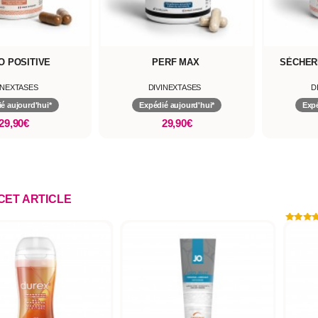
O POSITIVE
PERF MAX
SÈCHER
INEXTASES
DIVINEXTASES
D
é aujourd'hui*
Expédié aujourd'hui*
Expé
29,90€
29,90€
 CET ARTICLE