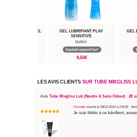
NT BIO PARFUMÉ GEL
GEL LUBRIFIANT PLAY
GEL 
GLISSE
SENSITIVE
DIVINEXTASES
DUREX
pédié aujourd'hui*
Expédié aujourd'hui*
19,90€
8,50€
LES AVIS CLIENTS
SUR TUBE MIXGLISS L
Avis
Tube Mixgliss Lub (Neutre & Sans Odeur)
:
28
av
Cornelia
soumis le 08/11/2024 à 23h29 - Avi
Je suis fidèle à ce lubrifiant, as