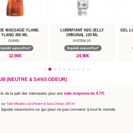
DE MASSAGE YLANG
LUBRIFIANT H2O JELLY
GEL L
YLANG 200 ML
ORIGINAL 120 ML
DUREX
SYSTEM JO
Expédié aujourd'hui*
Expédié aujourd'hui*
12,90€
24,90€
UB (NEUTRE & SANS ODEUR)
is de la part des internautes pour une
note moyenne de 4.7/5
.
s sur
Tube Mixgliss Lub (Neutre & Sans Odeur) 250 ml
sez liquide néanmoins ce qui peut ne pas convenir à tout le monde