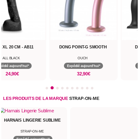
 XL 20 CM - AB11
DONG POINT-G SMOOTH
D
ALL BLACK
OUCH
pédié aujourd'hui*
Expédié aujourd'hui*
24,90€
32,90€
LES PRODUITS DE LA MARQUE
STRAP-ON-ME
IS LINGERIE SUBLIME
STRAP-ON-ME