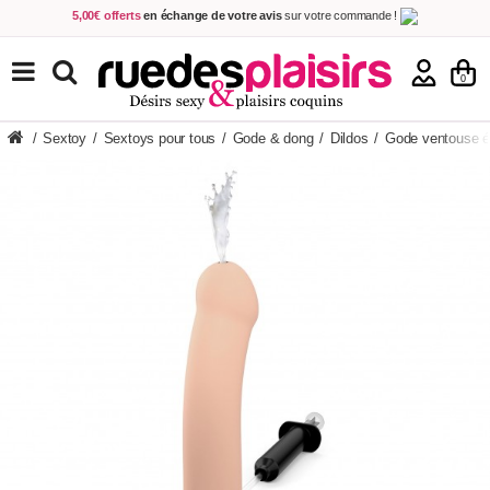
5,00€ offerts
en échange de votre avis
sur votre commande !
Achetez aujourd'hui.
Décidez quand payer !
Livraison en 48h
au prix de 2,90 € !
(Offerte dès 69,00€ d'achat)
TOUS NOS PRODUITS
0
/
Sextoy
/
Sextoys pour tous
/
Gode & dong
/
Dildos
/
Gode ventouse éj